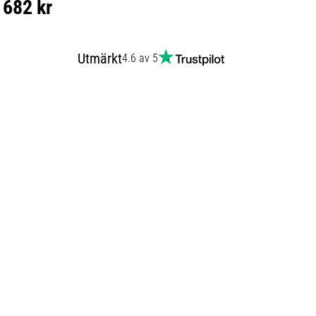
682 kr
Utmärkt
4.6 av 5