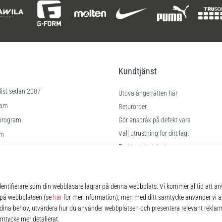
Kundtjänst
list sedan 2007
Utöva ångerrätten här
ram
Returorder
program
Gör anspråk på defekt vara
Välj utrustning för ditt lag!
am
Frakt och betalning
Hitta rätt storlek
lningar
Kontakt
kor
FAQ
Sekretesspolicy