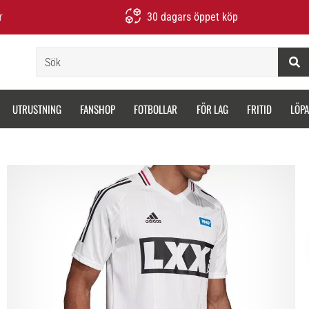
r
30 dagars öppet köp
Sök
UTRUSTNING
FANSHOP
FOTBOLLAR
FÖR LAG
FRITID
LÖP