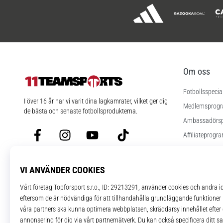
Om oss
Fotbollsspecia
11teamsports.se
I över 16 år har vi varit dina lagkamrater, vilket ger dig
Medlemsprog
de bästa och senaste fotbollsprodukterna.
Ambassadörs
Facebook
Instagram
YouTube
TikTok
Affiliateprogr
Jobb
Cookies instäl
Regler och vill