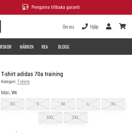
Pengarna tillbaka garanti
Om oss
Hjälp
varukor
ARSKOR
MÄRKEN
REA
BLOGG
T-shirt adidas 70a training
Kategori:
T-shirts
Män,
Vit
XS
S
M
L
XL
XXL
3XL