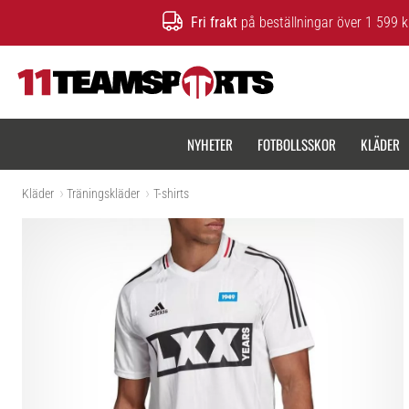
Fri frakt
på beställningar över 1 599 k
11teamsports.se
NYHETER
FOTBOLLSSKOR
KLÄDER
Kläder
Träningskläder
T-shirts