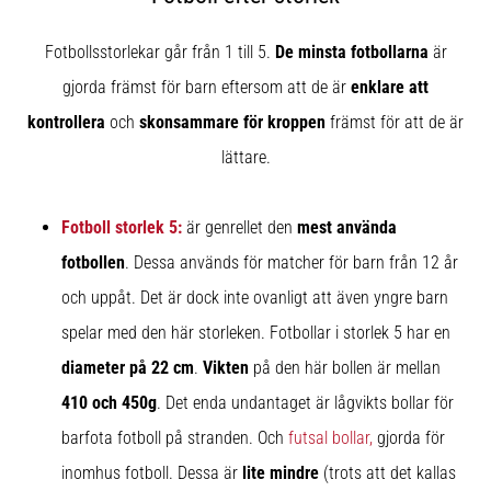
skor
från
Nike,
Fotbollsstorlekar går från 1 till 5.
De minsta fotbollarna
är
adidas
gjorda främst för barn eftersom att de är
enklare att
och
kontrollera
och
skonsammare för kroppen
främst för att de är
PUMA.
Var
lättare.
en
del
av
Fotboll storlek 5:
är genrellet den
mest använda
varje
fotbollen
. Dessa används för matcher för barn från 12 år
match,
mål
och uppåt. Det är dock inte ovanligt att även yngre barn
och…
spelar med den här storleken. Fotbollar i storlek 5 har en
diameter på 22 cm
.
Vikten
på den här bollen är mellan
9. 6. 2025
410 och 450g
. Det enda undantaget är lågvikts bollar för
•
3 min. läsning
barfota fotboll på stranden. Och
futsal bollar,
gjorda för
Nike
inomhus fotboll. Dessa är
lite mindre
(trots att det kallas
Phantom