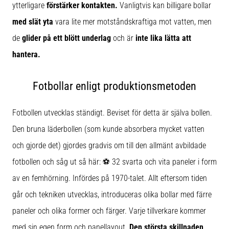
ytterligare
förstärker kontakten.
Vanligtvis kan billigare bollar
med slät yta
vara lite mer motståndskraftiga mot vatten, men
de
glider på ett blött underlag
och är
inte lika lätta att
hantera.
Fotbollar enligt produktionsmetoden
Fotbollen utvecklas ständigt. Beviset för detta är själva bollen.
Den bruna läderbollen (som kunde absorbera mycket vatten
och gjorde det) gjordes gradvis om till den allmänt avbildade
fotbollen och såg ut så här: ⚽ 32 svarta och vita paneler i form
av en femhörning. Infördes på 1970-talet. Allt eftersom tiden
går och tekniken utvecklas, introduceras olika bollar med färre
paneler och olika former och färger. Varje tillverkare kommer
med sin egen form och panellayout.
Den största skillnaden