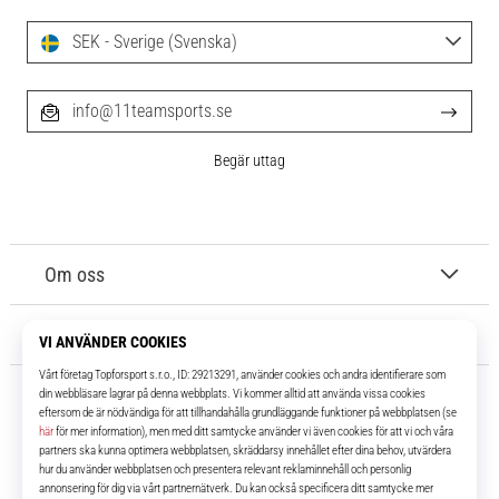
SEK - Sverige (Svenska)
info@11teamsports.se
Begär uttag
Om oss
Kundtjänst
11teamsports.se
I över 16 år har vi varit dina lagkamrater, vilket ger dig de bästa och
senaste fotbollsprodukterna.