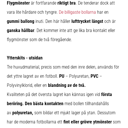
Flygmönster
är fortfarande
riktigt bra
. De tenderar dock att
vara lite hårdare och tyngre.
De billigaste bollarna
har en
gummi ballong
inuti. Den här håller
lufttrycket längst
och är
ganska hållbar
. Det kommer inte att ge lika bra kontakt eller
flygmönster som de två föregående.
Ytterskits - utsidan
Tre huvudmaterial, precis som med den inre delen, används för
det yttre lagret av en fotboll.
PU
– Polyuretan,
PVC
–
Polyvinylklorid, eller en
blandning av de två.
Kvaliteten på det översta lagret kan kännas igen vid
första
beröring.
Den bästa kontakten
med bollen tillhandahålls
av
polyuretan,
som bildar ett mjukt lager på ytan. Dessutom
har de moderna fotbollarna ett
fint eller grövre ytmönster
som