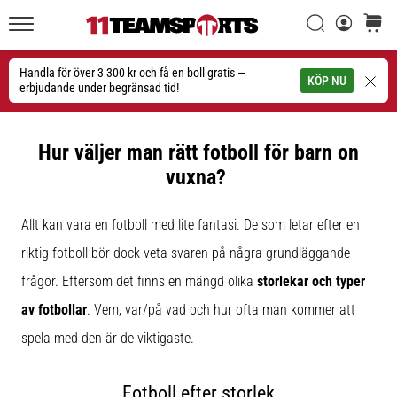
Sök
varuko
11teamsports.se
1. 7. 2025
•
Handla för över 3 300 kr och få en boll gratis —
Sök
KÖP NU
1 min. läsning
erbjudande under begränsad tid!
Play
for
Hur väljer man rätt fotboll för barn on
More
vuxna?
Victories
Rusta
dig
Allt kan vara en fotboll med lite fantasi. De som letar efter en
för
riktig fotboll bör dock veta svaren på några grundläggande
dam-
frågor. Eftersom det finns en mängd olika
storlekar och typer
EM
2025
av fotbollar
. Vem, var/på vad och hur ofta man kommer att
med
spela med den är de viktigaste.
officiella
tröjor
och
Fotboll efter storlek