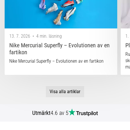
13. 7. 2026
•
4 min. läsning
1.
Nike Mercurial Superfly – Evolutionen av en
P
fartikon
Ru
sk
Nike Mercurial Superfly – Evolutionen av en fartikon
ma
Visa alla artiklar
Utmärkt
4.6 av 5