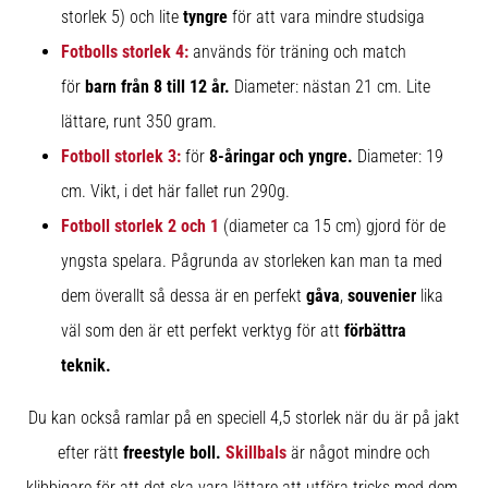
storlek 5) och lite
tyngre
för att vara mindre studsiga
6
Fotbolls storlek 4
:
används för träning och match
Upptäck
de
för
barn från 8 till 12 år.
Diameter: nästan 21 cm. Lite
nya
lättare, runt 350 gram.
Nike
Phantom
Fotboll storlek 3:
för
8-åringar och yngre.
Diameter: 19
6
cm. Vikt, i det här fallet run 290g.
fotbollsskorna
–
Fotboll storlek 2 och 1
(diameter ca 15 cm) gjord för de
precision,
yngsta spelara. Pågrunda av storleken kan man ta med
kontroll
dem överallt så dessa är en perfekt
gåva
,
souvenier
lika
och
kraft
väl som den är ett perfekt verktyg för att
förbättra
i
teknik.
varje
beröring.
Perfekta
Du kan också ramlar på en speciell 4,5 storlek när du är på jakt
för
efter rätt
freestyle boll.
Skillbals
är något mindre och
spelare
klibbigare för att det ska vara lättare att utföra tricks med dem.