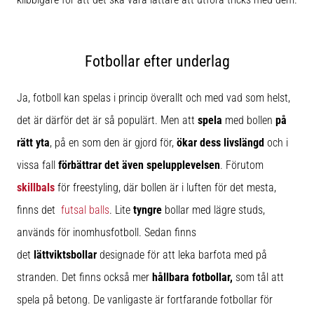
som…
Visa
Fotbollar efter underlag
alla
artiklar
Ja, fotboll kan spelas i princip överallt och med vad som helst,
det är därför det är så populärt. Men att
spela
med bollen
på
rätt yta
, på en som den är gjord för,
ökar dess livslängd
och i
vissa fall
förbättrar det även spelupplevelsen
. Förutom
skillbals
för freestyling, där bollen är i luften för det mesta,
finns det
futsal balls
. Lite
tyngre
bollar med lägre studs,
används för inomhusfotboll. Sedan finns
det
lättviktsbollar
designade för att leka barfota med på
stranden. Det finns också mer
hållbara fotbollar,
som tål att
spela på betong. De vanligaste är fortfarande fotbollar för