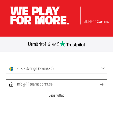
#ONE11Careers
Utmärkt
4.6 av 5
SEK - Sverige (Svenska)
info@11teamsports.se
Begär uttag