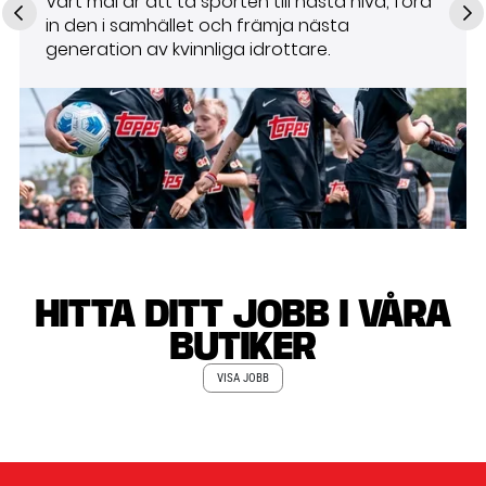
Bli en del av ett internationellt, mångfaldigt
och sportälskande lag som drivs av passion
för lagsporter och träning
HITTA DITT JOBB I VÅRA
BUTIKER
VISA JOBB