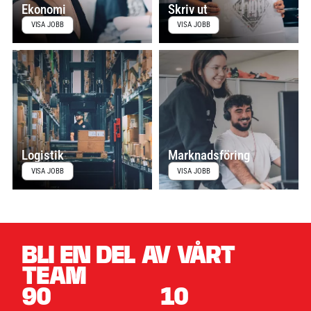
Ekonomi
Skriv ut
6
VISA JOBB
VISA JOBB
Upptäck
de
nya
Nike
Phantom
6
fotbollsskorna
–
Logistik
Marknadsföring
precision,
VISA JOBB
VISA JOBB
kontroll
och
kraft
i
varje
BLI EN DEL AV VÅRT
beröring.
Perfekta
TEAM
för
90
10
spelare