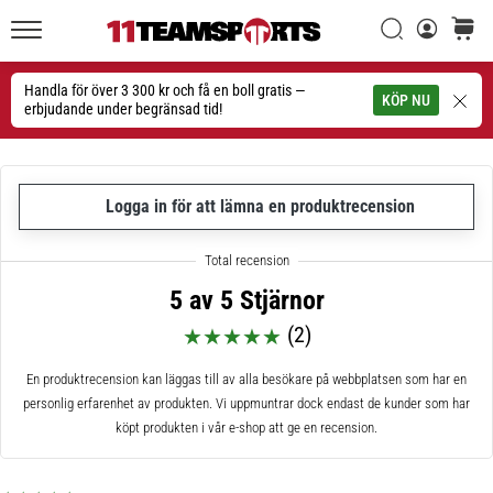
Sök
varuko
11teamsports.se
1. 7. 2025
•
Handla för över 3 300 kr och få en boll gratis —
Sök
KÖP NU
1 min. läsning
erbjudande under begränsad tid!
Play
for
More
Logga in för att lämna en produktrecension
Victories
Rusta
dig
5 av 5 Stjärnor
för
dam-
(2)
EM
2025
En produktrecension kan läggas till av alla besökare på webbplatsen som har en
med
personlig erfarenhet av produkten. Vi uppmuntrar dock endast de kunder som har
officiella
köpt produkten i vår e-shop att ge en recension.
tröjor
och