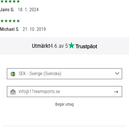
skor
från
Jairo G.
18. 1. 2024
Nike,
adidas
och
Michael S.
21. 10. 2019
PUMA.
Var
en
Utmärkt
4.6 av 5
del
av
varje
match,
SEK - Sverige (Svenska)
mål
och…
info@11teamsports.se
9. 6. 2025
Begär uttag
•
3 min. läsning
Nike
Phantom