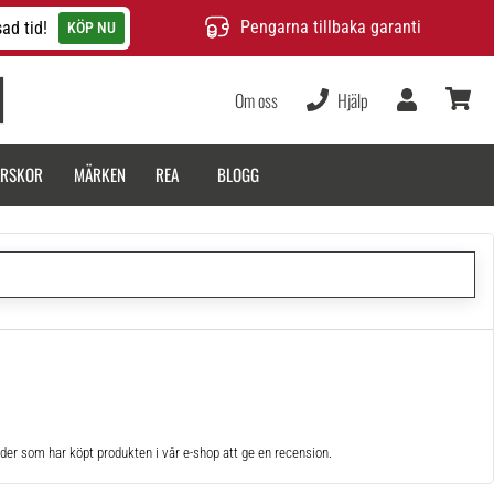
Pengarna tillbaka garanti
ad tid!
KÖP NU
Om oss
Hjälp
varukor
ARSKOR
MÄRKEN
REA
BLOGG
der som har köpt produkten i vår e-shop att ge en recension.