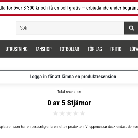
la för över 3 300 kr och få en boll gratis — erbjudande under begräns
Sök
UTRUSTNING
FANSHOP
FOTBOLLAR
FÖR LAG
FRITID
LÖP
Logga in för att lämna en produktrecension
0 av 5 Stjärnor
bplatsen som har en personlig erfarenhet av produkten. Vi uppmuntrar dock endast de kun