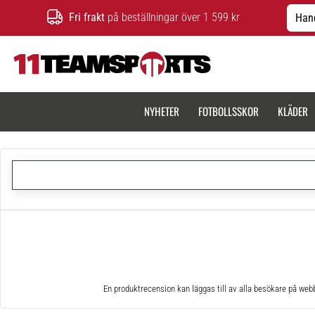
Fri frakt
på beställningar över 1 599 kr
Hand
11teamsports.se
NYHETER
FOTBOLLSSKOR
KLÄDER
En produktrecension kan läggas till av alla besökare på web