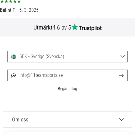
skor
från
Bálint T.
5. 3. 2025
Nike,
adidas
Utmärkt
4.6 av 5
och
PUMA.
Var
en
del
SEK - Sverige (Svenska)
av
varje
match,
info@11teamsports.se
mål
och…
Begär uttag
9. 6. 2025
•
3 min. läsning
Om oss
Nike
Phantom