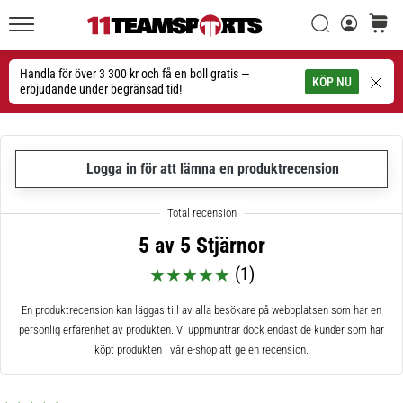
Sök
varuko
11teamsports.se
1. 7. 2025
•
Handla för över 3 300 kr och få en boll gratis —
Sök
KÖP NU
1 min. läsning
erbjudande under begränsad tid!
Play
for
More
Logga in för att lämna en produktrecension
Victories
Rusta
dig
5 av 5 Stjärnor
för
dam-
(1)
EM
2025
En produktrecension kan läggas till av alla besökare på webbplatsen som har en
med
personlig erfarenhet av produkten. Vi uppmuntrar dock endast de kunder som har
officiella
köpt produkten i vår e-shop att ge en recension.
tröjor
och