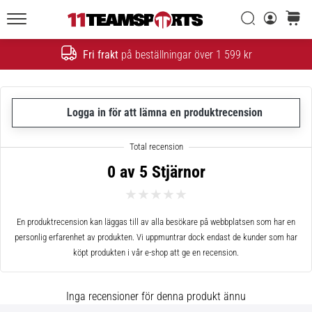
Sök
varuko
11teamsports.se
1. 7. 2025
•
Fri frakt
på beställningar över 1 599 kr
Sök
1 min. läsning
Play
for
Logga in för att lämna en produktrecension
More
Victories
Rusta
0 av 5 Stjärnor
dig
för
dam-
EM
En produktrecension kan läggas till av alla besökare på webbplatsen som har en
2025
personlig erfarenhet av produkten. Vi uppmuntrar dock endast de kunder som har
med
köpt produkten i vår e-shop att ge en recension.
officiella
tröjor
Inga recensioner för denna produkt ännu
och