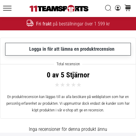
Sök
varuko
11teamsports.se
1. 7. 2025
•
Fri frakt
på beställningar över 1 599 kr
Sök
1 min. läsning
Play
for
Logga in för att lämna en produktrecension
More
Victories
Rusta
0 av 5 Stjärnor
dig
för
dam-
EM
En produktrecension kan läggas till av alla besökare på webbplatsen som har en
2025
personlig erfarenhet av produkten. Vi uppmuntrar dock endast de kunder som har
med
köpt produkten i vår e-shop att ge en recension.
officiella
tröjor
Inga recensioner för denna produkt ännu
och