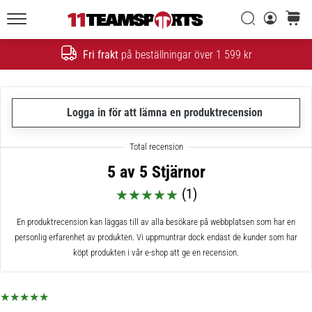
Sök
varuko
11teamsports.se
1. 7. 2025
•
Fri frakt
på beställningar över 1 599 kr
Sök
1 min. läsning
Play
for
Logga in för att lämna en produktrecension
More
Victories
Rusta
5 av 5 Stjärnor
dig
för
(1)
dam-
EM
En produktrecension kan läggas till av alla besökare på webbplatsen som har en
2025
personlig erfarenhet av produkten. Vi uppmuntrar dock endast de kunder som har
med
köpt produkten i vår e-shop att ge en recension.
officiella
tröjor
och