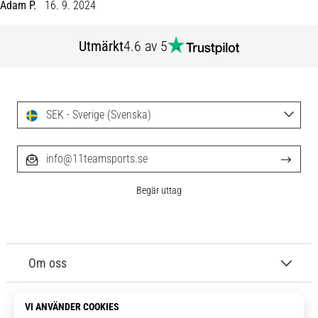
skor
Adam P.
16. 9. 2024
från
Nike,
Utmärkt
4.6 av 5
adidas
och
PUMA.
Var
en
SEK - Sverige (Svenska)
del
av
varje
info@11teamsports.se
match,
mål
Begär uttag
och…
9. 6. 2025
•
Om oss
3 min. läsning
Nike
Kundtjänst
Phantom