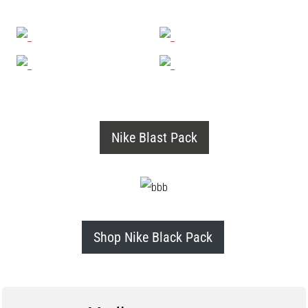
som…
Visa
alla
artiklar
Nike Blast Pack
Shop Nike Black Pack