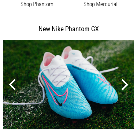
Shop Phantom
Shop Mercurial
6
Upptäck
de
New Nike Phantom GX
nya
Nike
Phantom
6
fotbollsskorna
–
precision,
kontroll
och
kraft
i
varje
beröring.
Perfekta
för
spelare