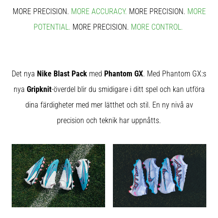
skor
MORE PRECISION.
MORE ACCURACY.
MORE PRECISION.
MORE
från
Nike,
POTENTIAL.
MORE PRECISION.
MORE CONTROL.
adidas
och
PUMA.
Var
Det nya
Nike Blast Pack
med
Phantom GX
. Med Phantom GX:s
en
del
nya
Gripknit
-överdel blir du smidigare i ditt spel och kan utföra
av
dina färdigheter med mer lätthet och stil. En ny nivå av
varje
match,
precision och teknik har uppnåtts.
mål
och…
9. 6. 2025
•
3 min. läsning
Nike
Phantom