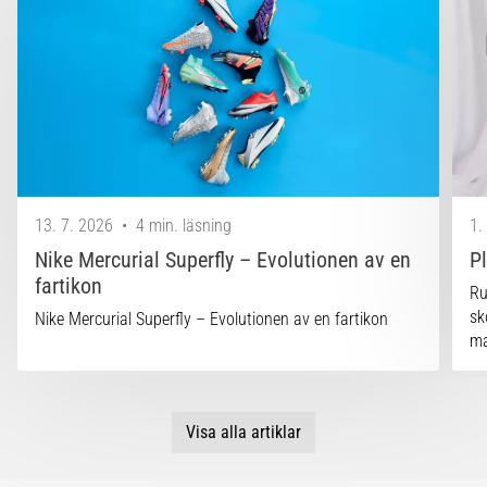
13. 7. 2026
•
4 min. läsning
1.
Nike Mercurial Superfly – Evolutionen av en
P
fartikon
Ru
sk
Nike Mercurial Superfly – Evolutionen av en fartikon
ma
Visa alla artiklar