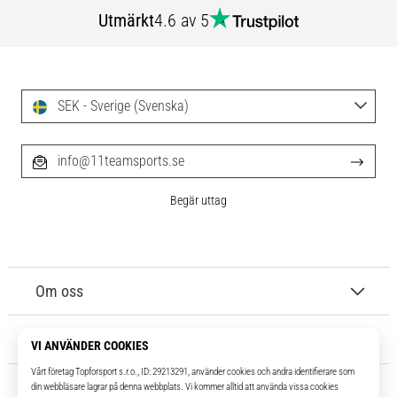
Utmärkt
4.6 av 5
SEK - Sverige (Svenska)
info@11teamsports.se
Begär uttag
Om oss
Kundtjänst