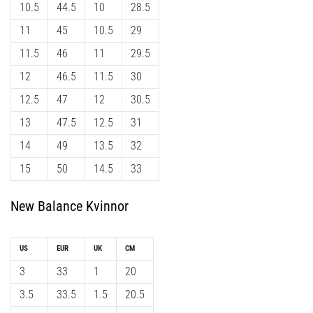
som…
10.5
44.5
10
28.5
11
45
10.5
29
Visa
11.5
46
11
29.5
alla
12
46.5
11.5
30
artiklar
12.5
47
12
30.5
13
47.5
12.5
31
14
49
13.5
32
15
50
14.5
33
New Balance Kvinnor
US
EUR
UK
CM
3
33
1
20
3.5
33.5
1.5
20.5