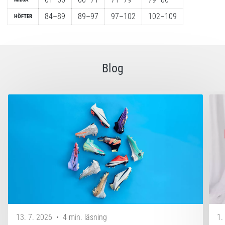
84–89
89–97
97–102
102–109
HÖFTER
Blog
13. 7. 2026
•
4 min. läsning
1.