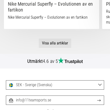
Nike Mercurial Superfly – Evolutionen av en
P
fartikon
Ru
sk
Nike Mercurial Superfly – Evolutionen av en fartikon
ma
Visa alla artiklar
Utmärkt
4.6 av 5
SEK - Sverige (Svenska)
info@11teamsports.se