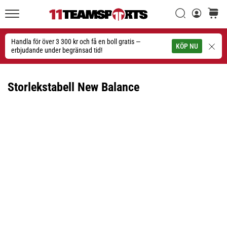
Sök
varuko
11teamsports.se
1. 7. 2025
•
Handla för över 3 300 kr och få en boll gratis —
Sök
KÖP NU
1 min. läsning
erbjudande under begränsad tid!
Play
for
Storlekstabell New Balance
More
Victories
Rusta
dig
för
dam-
EM
2025
med
officiella
tröjor
och