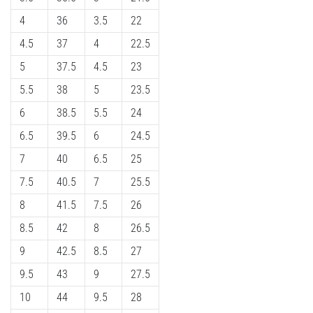
6
4
36
3.5
22
Upptäck
4.5
37
4
22.5
de
5
37.5
4.5
23
nya
Nike
5.5
38
5
23.5
Phantom
6
38.5
5.5
24
6
fotbollsskorna
6.5
39.5
6
24.5
–
7
40
6.5
25
precision,
kontroll
7.5
40.5
7
25.5
och
8
41.5
7.5
26
kraft
i
8.5
42
8
26.5
varje
9
42.5
8.5
27
beröring.
Perfekta
9.5
43
9
27.5
för
10
44
9.5
28
spelare