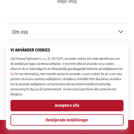
Begär uttag
Om oss
Kundtjänst
11teamsports.se
I över 16 år har vi varit dina lagkamrater, vilket ger dig de bästa och
senaste fotbollsprodukterna.
Facebook
Instagram
YouTube
TikTok
© 2010 – 2026
11teamsports.se