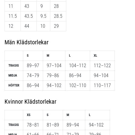
11
43
9
28
11.5
43.5
9.5
28.5
12
44
10
29
Män Klädstorlekar
S
M
L
XL
89–97
97–104
104–112
112–122
TRASIG
74–79
79–86
86–94
94–104
MIDJA
86–94
94–102
102–110
110–117
HÖFTER
Kvinnor Klädstorlekar
XS
S
M
L
78–81
81–89
89–94
94–102
TRASIG
61–66
66–71
71–79
79–86
MIDJA