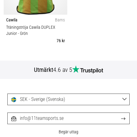
Cawila
Barns
Träningströja Cawila DUPLEX
Junior
- Grön
76 kr
Utmärkt
4.6 av 5
SEK - Sverige (Svenska)
info@11teamsports.se
Begär uttag