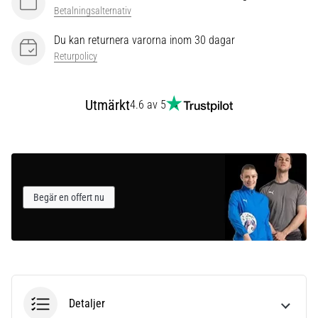
som…
Betalningsalternativ
Du kan returnera varorna inom 30 dagar
Visa
Returpolicy
alla
artiklar
Utmärkt
4.6 av 5
Begär en offert nu
Detaljer