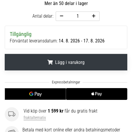
Mer än 50 delar i lager
6
Upptäck
Antal delar:
de
nya
Tillgänglig
Nike
Förväntat leveransdatum:
14. 8. 2026 - 17. 8. 2026
Phantom
6
fotbollsskorna
–
Lägg i varukorg
precision,
kontroll
.
.
.
och
kraft
i
varje
beröring.
Vid köp över
1 599 kr
får du gratis frakt
Perfekta
fraktalternativ
för
spelare
Betala med kort online eller andra betalningsmetoder