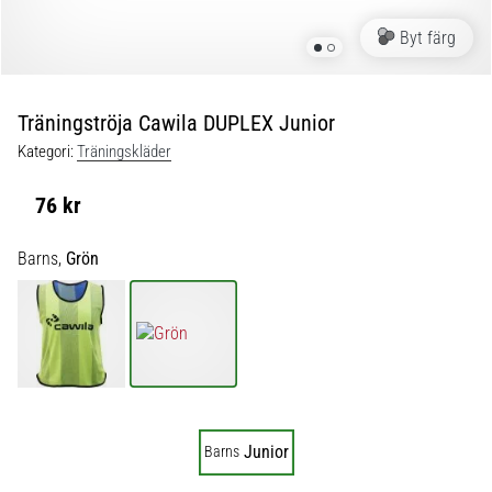
skor
från
Byt färg
Nike,
adidas
och
Träningströja Cawila DUPLEX Junior
PUMA.
Var
Kategori:
Träningskläder
en
del
76 kr
av
varje
Barns,
Grön
match,
mål
och…
9. 6. 2025
•
3 min. läsning
Junior
Barns
Nike
Phantom