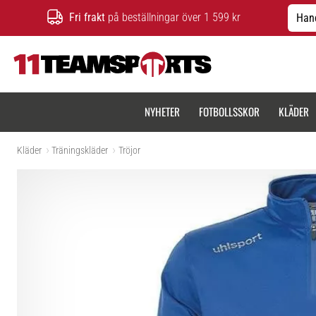
Fri frakt
på beställningar över 1 599 kr
Hand
11teamsports.se
NYHETER
FOTBOLLSSKOR
KLÄDER
Kläder
Träningskläder
Tröjor