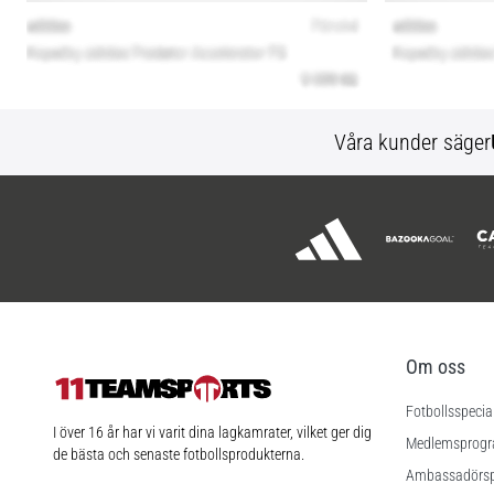
Våra kunder säger
Om oss
Fotbollsspecia
11teamsports.se
I över 16 år har vi varit dina lagkamrater, vilket ger dig
Medlemsprog
de bästa och senaste fotbollsprodukterna.
Ambassadörs