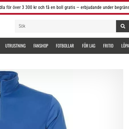
la för över 3 300 kr och få en boll gratis — erbjudande under begräns
Sök
UTRUSTNING
FANSHOP
FOTBOLLAR
FÖR LAG
FRITID
LÖP