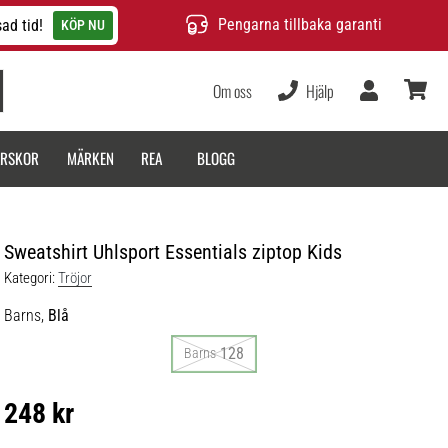
Pengarna tillbaka garanti
ad tid!
KÖP NU
Om oss
Hjälp
varukor
ARSKOR
MÄRKEN
REA
BLOGG
Sweatshirt Uhlsport Essentials ziptop Kids
Kategori:
Tröjor
Barns,
Blå
128
Barns
248 kr