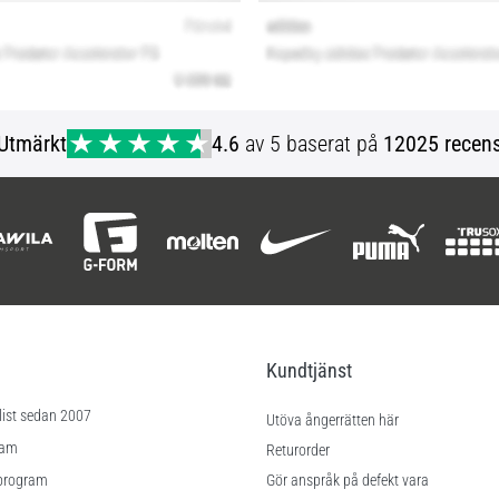
Utmärkt
4.6
av 5 baserat på
12025 recens
Kundtjänst
list sedan 2007
Utöva ångerrätten här
ram
Returorder
program
Gör anspråk på defekt vara