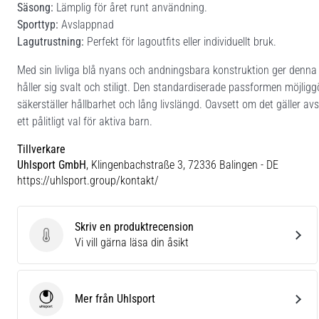
Säsong:
Lämplig för året runt användning.
Sporttyp:
Avslappnad
Lagutrustning:
Perfekt för lagoutfits eller individuellt bruk.
Med sin livliga blå nyans och andningsbara konstruktion ger denna z
håller sig svalt och stiligt. Den standardiserade passformen möjlig
säkerställer hållbarhet och lång livslängd. Oavsett om det gäller av
ett pålitligt val för aktiva barn.
Tillverkare
Uhlsport GmbH
, Klingenbachstraße 3, 72336 Balingen - DE
https://uhlsport.group/kontakt/
Skriv en produktrecension
Skriv en produktrecension
Vi vill gärna läsa din åsikt
Mer från Uhlsport
Uhlsport