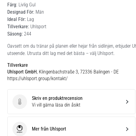
Färg:
Livlig Gul
Designad För:
Män
Ideal För:
Lag
Tillverkare:
Uhlsport
Säsong:
244
Oavsett om du tränar på planen eller hejar från sidlinjen, erbjuder U
utseende. Utrusta ditt lag med det bästa – välj Uhlsport.
Tillverkare
Uhlsport GmbH
, Klingenbachstraße 3, 72336 Balingen - DE
https://uhlsport.group/kontakt/
Skriv en produktrecension
Skriv en produktrecension
Vi vill gärna läsa din åsikt
Mer från Uhlsport
Uhlsport