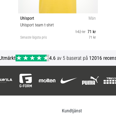
Uhlsport
Män
Uhlsport team t-shirt
142 kr
71 kr
Senaste lägsta pris
71 kr
S L
Utmärkt
4.6
av 5 baserat på
12016 recens
Kundtjänst