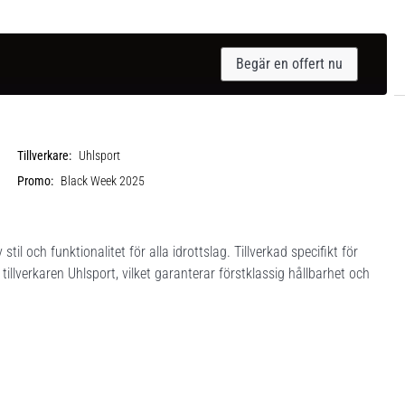
Begär en offert nu
Tillverkare:
Uhlsport
Promo:
Black Week 2025
l och funktionalitet för alla idrottslag. Tillverkad specifikt för
illverkaren Uhlsport, vilket garanterar förstklassig hållbarhet och