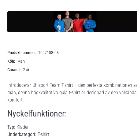
Produktnummer:
1002108-05
Kön:
Män
Garanti:
2 år
Introducerar Uhlsport Team T-shirt – den perfekta kombinationen av sti
män, denna högkvalitativa gula t-shirt är designad av den välkända t
komfort.
Nyckelfunktioner:
Typ:
Kläder
Underkategori:
T-shirt