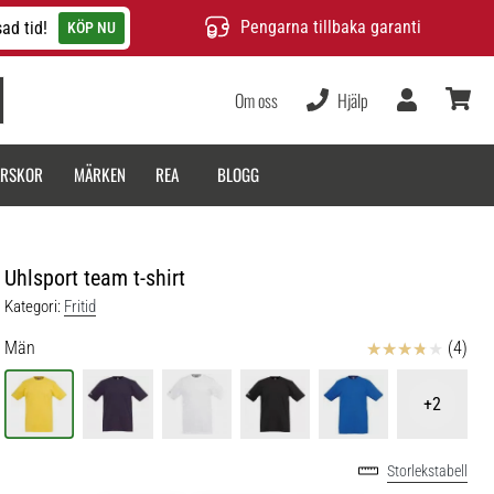
Pengarna tillbaka garanti
ad tid!
KÖP NU
Om oss
Hjälp
varukor
ARSKOR
MÄRKEN
REA
BLOGG
Uhlsport team t-shirt
Kategori:
Fritid
Recensioner
Män
(4)
+2
Storlekstabell