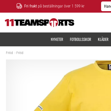
Fri frakt
på beställningar över 1 599 kr
Hand
11teamsports.se
NYHETER
FOTBOLLSSKOR
KLÄDER
Fritid
Fritid