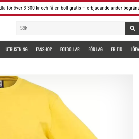
la för över 3 300 kr och få en boll gratis — erbjudande under begräns
Sök
UTRUSTNING
FANSHOP
FOTBOLLAR
FÖR LAG
FRITID
LÖP