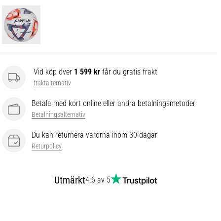
Vid köp över
1 599 kr
får du gratis frakt
fraktalternativ
Betala med kort online eller andra betalningsmetoder
Betalningsalternativ
Du kan returnera varorna inom 30 dagar
Returpolicy
Utmärkt
4.6 av 5