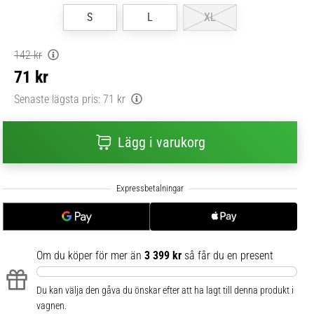
S
L
XL
142 kr
71 kr
Senaste lägsta pris:
71 kr
Lägg i varukorg
Om du köper för mer än
3 399 kr
så får du en present
Du kan välja den gåva du önskar efter att ha lagt till denna produkt i
vagnen.