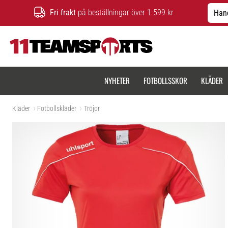
Fri frakt
på beställningar över 1 599 kr
Hand
11teamsports.se
NYHETER
FOTBOLLSSKOR
KLÄDER
Kläder
Fotbollskläder
Tröjor