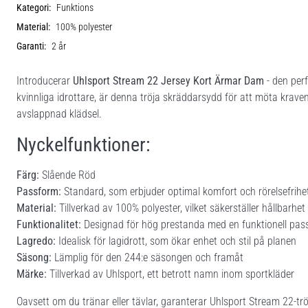
Kategori:
Funktions
Material:
100% polyester
Garanti:
2 år
Introducerar
Uhlsport Stream 22 Jersey Kort Ärmar Dam
- den perf
kvinnliga idrottare, är denna tröja skräddarsydd för att möta kraven i
avslappnad klädsel.
Nyckelfunktioner:
Färg:
Slående Röd
Passform:
Standard, som erbjuder optimal komfort och rörelsefrihe
Material:
Tillverkad av 100% polyester, vilket säkerställer hållbar
Funktionalitet:
Designad för hög prestanda med en funktionell pas
Lagredo:
Idealisk för lagidrott, som ökar enhet och stil på planen
Säsong:
Lämplig för den 244:e säsongen och framåt
Märke:
Tillverkad av Uhlsport, ett betrott namn inom sportkläder
Oavsett om du tränar eller tävlar, garanterar Uhlsport Stream 22-tr