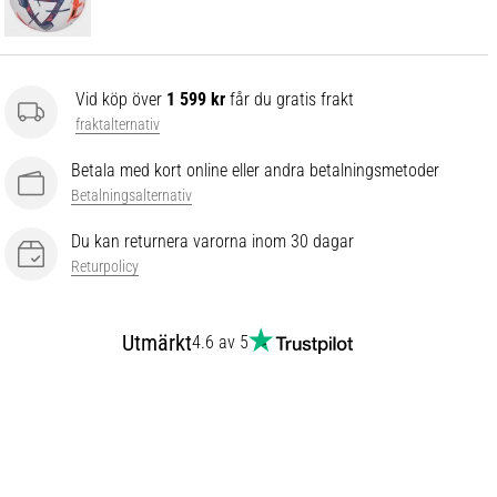
Vid köp över
1 599 kr
får du gratis frakt
fraktalternativ
Betala med kort online eller andra betalningsmetoder
Betalningsalternativ
Du kan returnera varorna inom 30 dagar
Returpolicy
Utmärkt
4.6 av 5