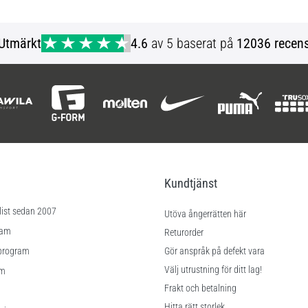
S L XL
Utmärkt
4.6
av 5 baserat på
12036 recens
Kundtjänst
list sedan 2007
Utöva ångerrätten här
ram
Returorder
program
Gör anspråk på defekt vara
Välj utrustning för ditt lag!
am
Frakt och betalning
Hitta rätt storlek