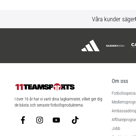
Våra kunder säger
Om oss
Fotbollsspecia
11teamsports.se
I över 16 år har vi varit dina lagkamrater, vilket ger dig
Medlemsprog
de bästa och senaste fotbollsprodukterna.
Ambassadörs
Facebook
Instagram
YouTube
TikTok
Affiliateprogr
Jobb