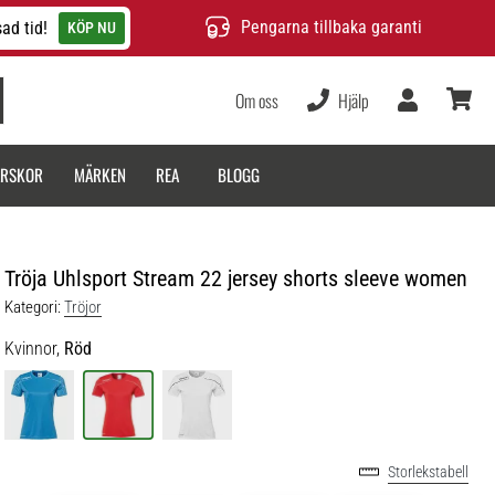
Pengarna tillbaka garanti
ad tid!
KÖP NU
Om oss
Hjälp
varukor
ARSKOR
MÄRKEN
REA
BLOGG
Tröja Uhlsport Stream 22 jersey shorts sleeve women
Kategori:
Tröjor
Kvinnor,
Röd
Storlekstabell