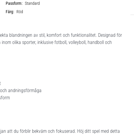
Passform:
Standard
Färg:
Röd
ekta blandningen av stil, komfort och funktionalitet. Designad för
nom olika sporter, inklusive fotboll, volleyboll, handboll och
t
het och andningsförmåga
sform
öjan att du förblir bekväm och fokuserad. Höj ditt spel med detta