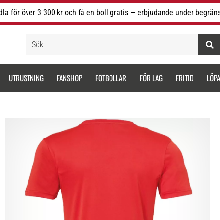
la för över 3 300 kr och få en boll gratis — erbjudande under begräns
Sök
UTRUSTNING
FANSHOP
FOTBOLLAR
FÖR LAG
FRITID
LÖP