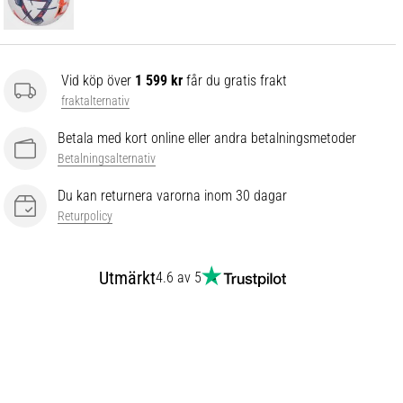
Vid köp över
1 599 kr
får du gratis frakt
fraktalternativ
Betala med kort online eller andra betalningsmetoder
Betalningsalternativ
Du kan returnera varorna inom 30 dagar
Returpolicy
Utmärkt
4.6 av 5