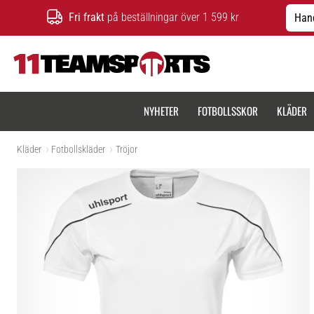
Fri frakt
på beställningar över 1 599 kr
Hand
11teamsports.se
NYHETER
FOTBOLLSSKOR
KLÄDER
Kläder
Fotbollskläder
Tröjor