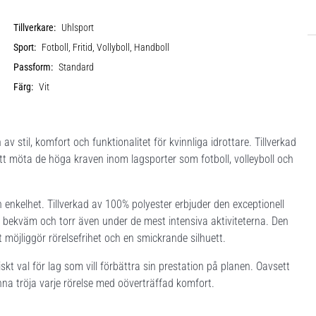
Tillverkare:
Uhlsport
Sport:
Fotboll, Fritid, Vollyboll, Handboll
Passform:
Standard
Färg:
Vit
 stil, komfort och funktionalitet för kvinnliga idrottare. Tillverkad
att möta de höga kraven inom lagsporter som fotboll, volleyboll och
 enkelhet. Tillverkad av 100% polyester erbjuder den exceptionell
ig bekväm och torr även under de mest intensiva aktiviteterna. Den
öjliggör rörelsefrihet och en smickrande silhuett.
kt val för lag som vill förbättra sin prestation på planen. Oavsett
nna tröja varje rörelse med oöverträffad komfort.