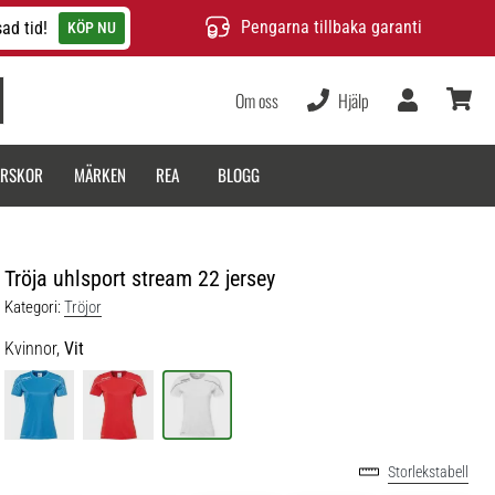
Pengarna tillbaka garanti
ad tid!
KÖP NU
Om oss
Hjälp
varukor
ARSKOR
MÄRKEN
REA
BLOGG
Tröja uhlsport stream 22 jersey
Kategori:
Tröjor
Kvinnor,
Vit
Storlekstabell