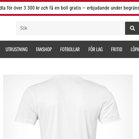
la för över 3 300 kr och få en boll gratis — erbjudande under begräns
Sök
UTRUSTNING
FANSHOP
FOTBOLLAR
FÖR LAG
FRITID
LÖP