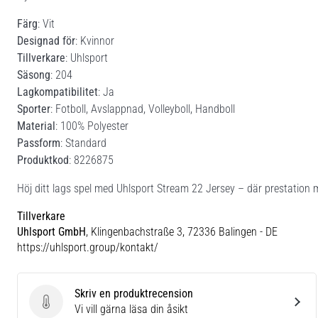
Färg
: Vit
Designad för
: Kvinnor
Tillverkare
: Uhlsport
Säsong
: 204
Lagkompatibilitet
: Ja
Sporter
: Fotboll, Avslappnad, Volleyboll, Handboll
Material
: 100% Polyester
Passform
: Standard
Produktkod
: 8226875
Höj ditt lags spel med Uhlsport Stream 22 Jersey – där prestation mö
Tillverkare
Uhlsport GmbH
, Klingenbachstraße 3, 72336 Balingen - DE
https://uhlsport.group/kontakt/
Skriv en produktrecension
Skriv en produktrecension
Vi vill gärna läsa din åsikt