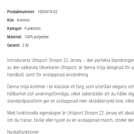
Produktnummer:
1003479-02
Kön:
Kvinnor
Kategori:
Funktions
Material:
100% polyester
Garanti:
2 år
Introducerar Uhlsport Stream 22 Jersey – den perfekta blandningen av
av den välkända tillverkaren Uhlsport, är denna tröja designad för 
handboll, samt för avslappnad användning.
Denna tröja kommer i en klassisk vit färg, som utstrålar elegans och
hållbarhet och andningsförmåga, vilket säkerställer att du håller d
standardpassform ger en avslappnad men skräddarsydd look, vilket m
Med funktionella egenskaper är Uhlsport Stream 22 Jersey ett idealis
om du tränar, tävlar eller njuter av en avslappnad match, stöder de
Nyckelfunktioner: