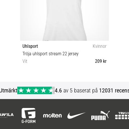
Uhlsport
Kvinnor
Tröja uhlsport stream 22 jersey
Vit
209 kr
L XL XXL
Utmärkt
4.6
av 5 baserat på
12031 recens