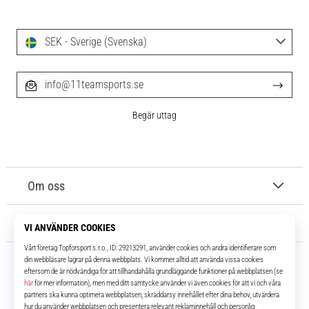
SEK - Sverige (Svenska)
info@11teamsports.se
Begär uttag
Om oss
Kundtjänst
11teamsports.se
I över 16 år har vi varit dina lagkamrater, vilket ger dig de bästa och