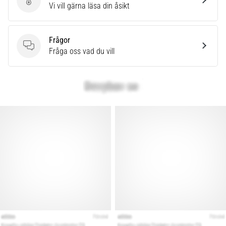
som…
Skriv en produktrecension
Vi vill gärna läsa din åsikt
Visa
Frågor
alla
Frågor
Fråga oss vad du vill
artiklar