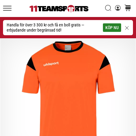
Sök
varuko
11teamsports.se
1. 7. 2025
•
Handla för över 3 300 kr och få en boll gratis —
Sök
KÖP NU
1 min. läsning
erbjudande under begränsad tid!
Play
for
More
Victories
Rusta
dig
för
dam-
EM
2025
med
officiella
tröjor
och