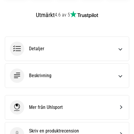
6
Utmärkt
4.6 av 5
Upptäck
de
nya
Nike
Phantom
Detaljer
6
fotbollsskorna
–
precision,
kontroll
Beskrivning
och
kraft
i
varje
Mer från Uhlsport
beröring.
Uhlsport
Perfekta
för
spelare
Skriv en produktrecension