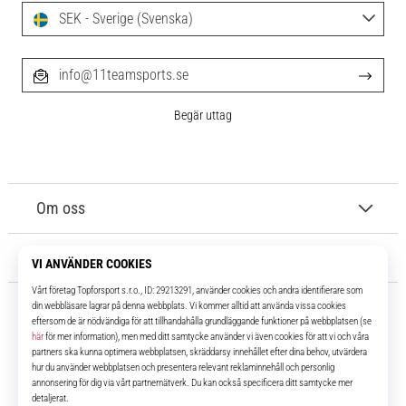
SEK - Sverige (Svenska)
info@11teamsports.se
Begär uttag
Om oss
Kundtjänst
11teamsports.se
I över 16 år har vi varit dina lagkamrater, vilket ger dig de bästa och
senaste fotbollsprodukterna.