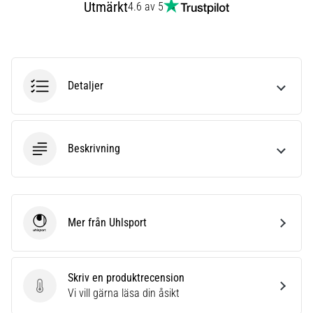
Utmärkt
4.6 av 5
6
Upptäck
de
nya
Nike
Detaljer
Phantom
6
fotbollsskorna
–
Beskrivning
precision,
kontroll
och
kraft
i
Mer från Uhlsport
Uhlsport
varje
beröring.
Perfekta
Skriv en produktrecension
för
Skriv en produktrecension
Vi vill gärna läsa din åsikt
spelare