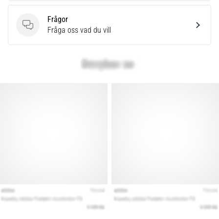
som…
Frågor
Frågor
Fråga oss vad du vill
Visa
alla
artiklar