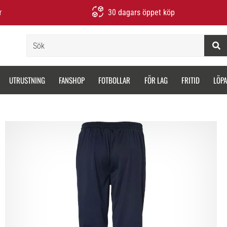
r
30 dagars öppet köp
Sök
UTRUSTNING
FANSHOP
FOTBOLLAR
FÖR LAG
FRITID
LÖP