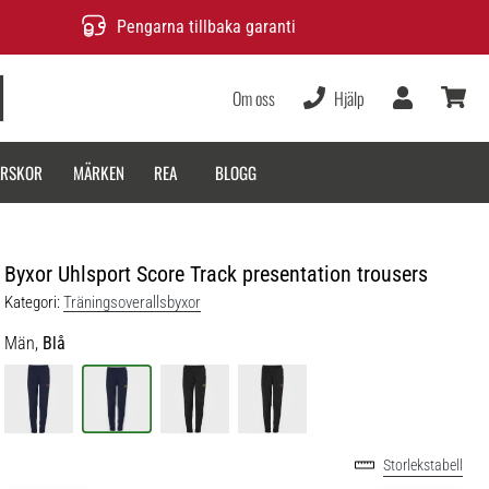
Pengarna tillbaka garanti
Om oss
Hjälp
varukor
ARSKOR
MÄRKEN
REA
BLOGG
Byxor Uhlsport Score Track presentation trousers
Kategori:
Träningsoverallsbyxor
Män,
Blå
Storlekstabell