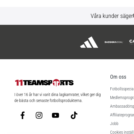
Våra kunder säger
Om oss
Fotbollsspecia
11teamsports.se
I över 16 år har vi varit dina lagkamrater, vilket ger dig
Medlemsprog
de bästa och senaste fotbollsprodukterna.
Ambassadörs
Facebook
Instagram
YouTube
TikTok
Affiliateprogr
Jobb
Cookies instäl