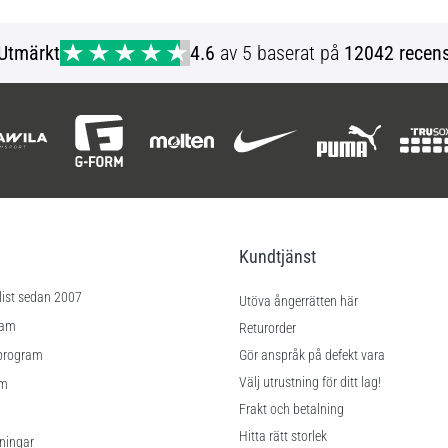
S XXL 3XL
Utmärkt
4.6
av 5 baserat på
12042 recens
Kundtjänst
list sedan 2007
Utöva ångerrätten här
ram
Returorder
program
Gör anspråk på defekt vara
Välj utrustning för ditt lag!
am
Frakt och betalning
Hitta rätt storlek
lningar