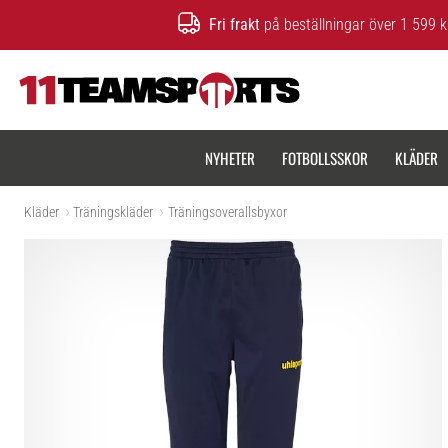
Fri frakt
på beställningar över 1 599 k
11teamsports.se
NYHETER
FOTBOLLSSKOR
KLÄDER
Kläder
Träningskläder
Träningsoverallsbyxor