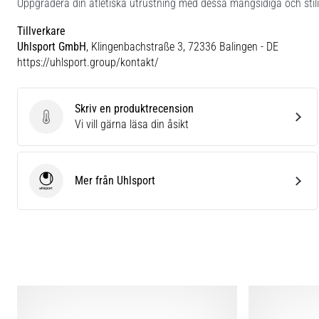
Uppgradera din atletiska utrustning med dessa mångsidiga och stili
Tillverkare
Uhlsport GmbH
, Klingenbachstraße 3, 72336 Balingen - DE
https://uhlsport.group/kontakt/
Skriv en produktrecension
Skriv en produktrecension
Vi vill gärna läsa din åsikt
Mer från Uhlsport
Uhlsport