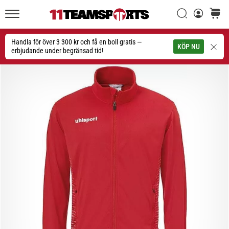
Sök
varuko
11teamsports.se
1. 7. 2025
•
Handla för över 3 300 kr och få en boll gratis —
Sök
KÖP NU
1 min. läsning
erbjudande under begränsad tid!
Play
for
More
Victories
Rusta
dig
för
dam-
EM
2025
med
officiella
tröjor
och