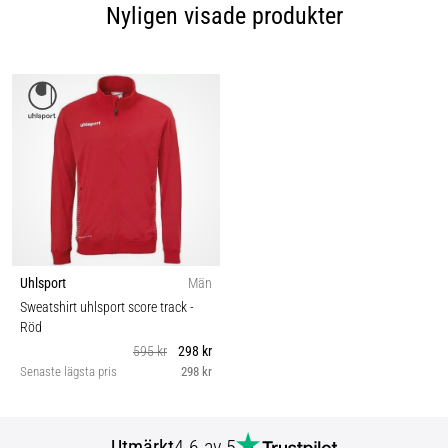
Nyligen visade produkter
Uhlsport
Män
Sweatshirt uhlsport score track
-
Röd
595 kr
298 kr
Senaste lägsta pris
298 kr
Utmärkt
4.6 av 5