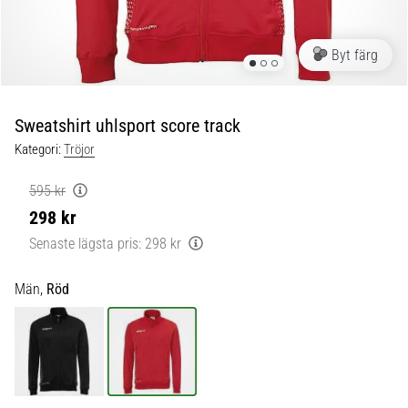
skor
från
Nike,
Byt färg
adidas
och
PUMA.
Var
Sweatshirt uhlsport score track
en
Kategori:
Tröjor
del
av
595 kr
varje
298 kr
match,
mål
Senaste lägsta pris:
298 kr
och…
Män,
Röd
9. 6. 2025
•
3 min. läsning
Nike
Phantom