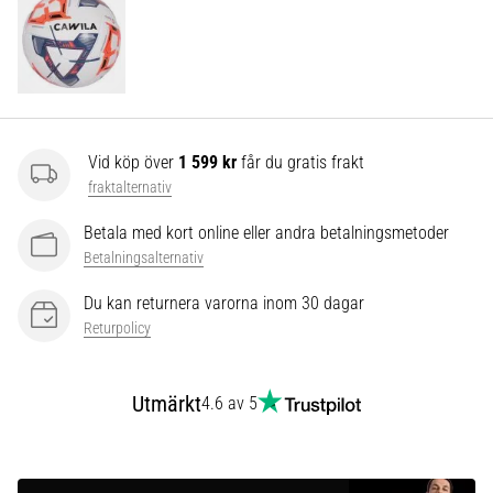
som…
Visa
alla
artiklar
Vid köp över
1 599 kr
får du gratis frakt
fraktalternativ
Betala med kort online eller andra betalningsmetoder
Betalningsalternativ
Du kan returnera varorna inom 30 dagar
Returpolicy
Utmärkt
4.6 av 5