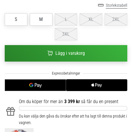
Storlekstabell
6
Upptäck
S
M
L
XL
2XL
de
nya
3XL
Nike
Phantom
6
Lägg i varukorg
fotbollsskorna
–
precision,
kontroll
och
kraft
i
varje
Om du köper för mer än
3 399 kr
så får du en present
beröring.
Perfekta
Du kan välja den gåva du önskar efter att ha lagt till denna produkt i
för
vagnen.
spelare