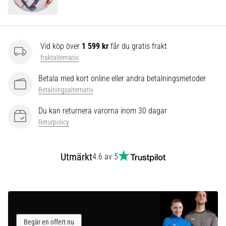
som…
Visa
Vid köp över
1 599 kr
får du gratis frakt
alla
fraktalternativ
artiklar
Betala med kort online eller andra betalningsmetoder
Betalningsalternativ
Du kan returnera varorna inom 30 dagar
Returpolicy
Utmärkt
4.6 av 5
Begär en offert nu