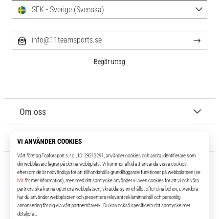
SEK - Sverige (Svenska)
info@11teamsports.se
Begär uttag
Om oss
Kundtjänst
11teamsports.se
I över 16 år har vi varit dina lagkamrater, vilket ger dig de bästa och
senaste fotbollsprodukterna.