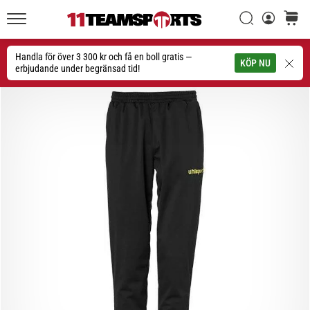
Sök
varuko
11teamsports.se
1. 7. 2025
•
Handla för över 3 300 kr och få en boll gratis —
Sök
KÖP NU
1 min. läsning
erbjudande under begränsad tid!
Play
for
More
Victories
Rusta
dig
för
dam-
EM
2025
med
officiella
tröjor
och