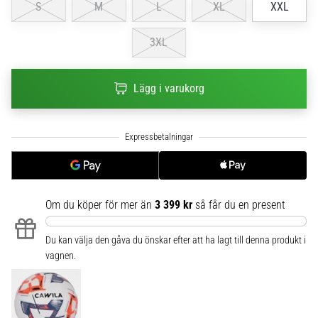
S
M
L
XL
XXL
6
Upptäck
3XL
de
nya
Nike
Lägg i varukorg
Phantom
6
fotbollsskorna
–
precision,
kontroll
och
Om du köper för mer än
3 399 kr
så får du en present
kraft
i
varje
Du kan välja den gåva du önskar efter att ha lagt till denna produkt i
beröring.
vagnen.
Perfekta
för
spelare