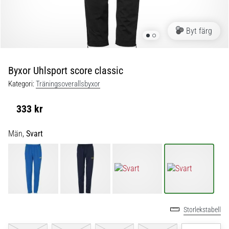
skor
från
Nike,
Byt färg
adidas
och
PUMA.
Var
Byxor Uhlsport score classic
en
Kategori:
Träningsoverallsbyxor
del
av
333 kr
varje
match,
Män,
Svart
mål
och…
9. 6. 2025
•
3 min. läsning
Storlekstabell
Nike
Phantom