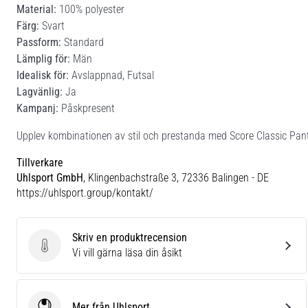
Material:
100% polyester
Färg:
Svart
Passform:
Standard
Lämplig för:
Män
Idealisk för:
Avslappnad, Futsal
Lagvänlig:
Ja
Kampanj:
Påskpresent
Upplev kombinationen av stil och prestanda med Score Classic Pant
Tillverkare
Uhlsport GmbH
, Klingenbachstraße 3, 72336 Balingen - DE
https://uhlsport.group/kontakt/
Skriv en produktrecension
Skriv en produktrecension
Vi vill gärna läsa din åsikt
Mer från Uhlsport