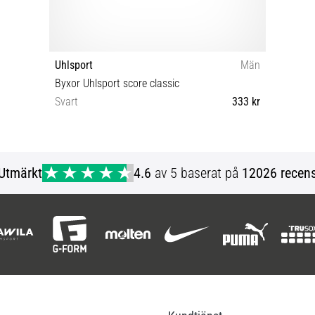
Uhlsport
Män
Byxor Uhlsport score classic
Svart
333 kr
3XL
Utmärkt
4.6
av 5 baserat på
12026 recens