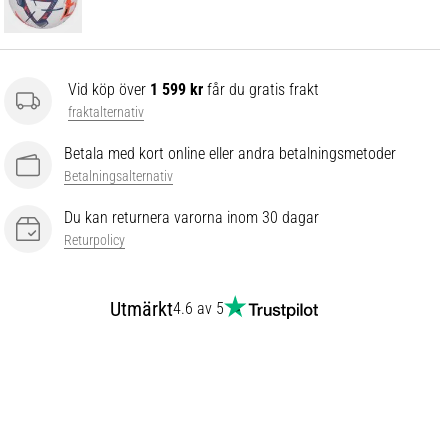
Vid köp över
1 599 kr
får du gratis frakt
fraktalternativ
Betala med kort online eller andra betalningsmetoder
Betalningsalternativ
Du kan returnera varorna inom 30 dagar
Returpolicy
Utmärkt
4.6 av 5