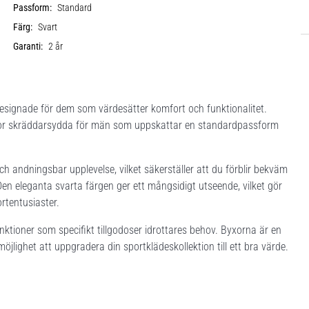
Passform:
Standard
Färg:
Svart
Garanti:
2 år
designade för dem som värdesätter komfort och funktionalitet.
yxor skräddarsydda för män som uppskattar en standardpassform
ch andningsbar upplevelse, vilket säkerställer att du förblir bekväm
en eleganta svarta färgen ger ett mångsidigt utseende, vilket gör
ortentusiaster.
tioner som specifikt tillgodoser idrottares behov. Byxorna är en
öjlighet att uppgradera din sportklädeskollektion till ett bra värde.