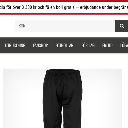
la för över 3 300 kr och få en boll gratis — erbjudande under begräns
Sök
UTRUSTNING
FANSHOP
FOTBOLLAR
FÖR LAG
FRITID
LÖP