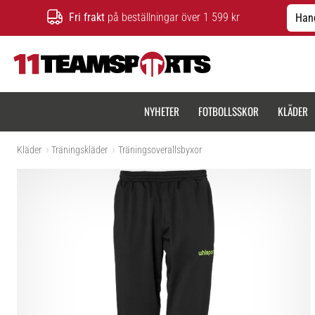
Fri frakt
på beställningar över 1 599 kr
Hand
11teamsports.se
NYHETER
FOTBOLLSSKOR
KLÄDER
Kläder
Träningskläder
Träningsoverallsbyxor