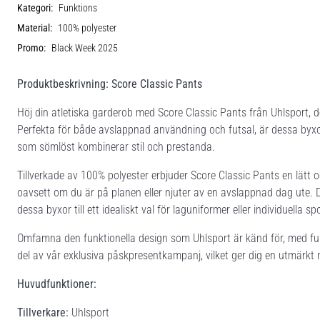
Kategori:
Funktions
Material:
100% polyester
Promo:
Black Week 2025
Produktbeskrivning: Score Classic Pants
Höj din atletiska garderob med Score Classic Pants från Uhlsport, 
Perfekta för både avslappnad användning och futsal, är dessa b
som sömlöst kombinerar stil och prestanda.
Tillverkade av 100% polyester erbjuder Score Classic Pants en lätt o
oavsett om du är på planen eller njuter av en avslappnad dag ute. D
dessa byxor till ett idealiskt val för laguniformer eller individuella sp
Omfamna den funktionella design som Uhlsport är känd för, med funk
del av vår exklusiva påskpresentkampanj, vilket ger dig en utmärkt m
Huvudfunktioner:
Tillverkare:
Uhlsport