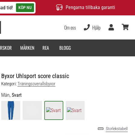
Pengarna tillbaka garanti
ad tid!
KÖP NU
Om oss
Hjälp
varukor
ARSKOR
MÄRKEN
REA
BLOGG
Byxor Uhlsport score classic
Kategori:
Träningsoverallsbyxor
Män,
Svart
Storlekstabell