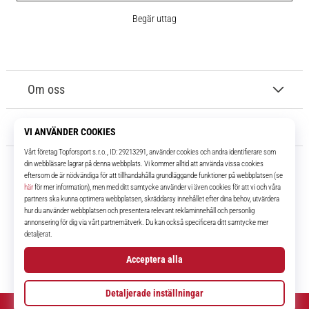
Begär uttag
Om oss
Kundtjänst
11teamsports.se
I över 16 år har vi varit dina lagkamrater, vilket ger dig de bästa och
senaste fotbollsprodukterna.
Facebook
Instagram
YouTube
TikTok