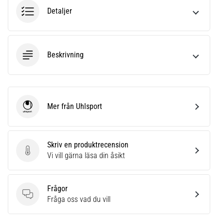
6
Detaljer
Upptäck
de
nya
Beskrivning
Nike
Phantom
6
fotbollsskorna
–
Mer från Uhlsport
Uhlsport
precision,
kontroll
och
kraft
Skriv en produktrecension
i
Skriv en produktrecension
Vi vill gärna läsa din åsikt
varje
beröring.
Perfekta
Frågor
för
Frågor
Fråga oss vad du vill
spelare