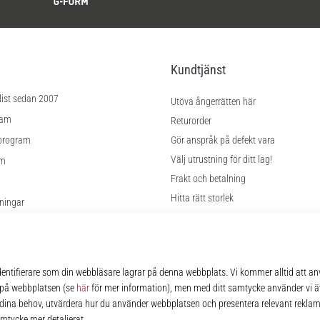
Kundtjänst
list sedan 2007
Utöva ångerrätten här
ram
Returorder
program
Gör anspråk på defekt vara
Välj utrustning för ditt lag!
am
Frakt och betalning
Hitta rätt storlek
lningar
Kontakt
kor
FAQ
Sekretesspolicy
© 2010 – 2026
11teamsports.se