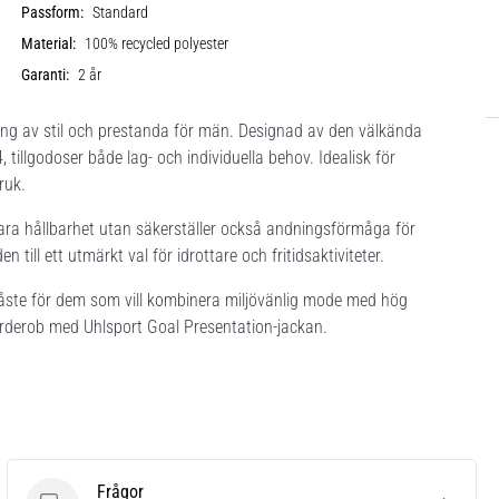
Passform:
Standard
Material:
100% recycled polyester
Garanti:
2 år
ing av stil och prestanda för män. Designad av den välkända
tillgodoser både lag- och individuella behov. Idealisk för
ruk.
bara hållbarhet utan säkerställer också andningsförmåga för
till ett utmärkt val för idrottare och fritidsaktiviteter.
åste för dem som vill kombinera miljövänlig mode med hög
 garderob med Uhlsport Goal Presentation-jackan.
Frågor