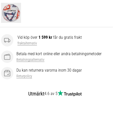
Vid köp över
1 599 kr
får du gratis frakt
fraktalternativ
Betala med kort online eller andra betalningsmetoder
Betalningsalternativ
Du kan returnera varorna inom 30 dagar
Returpolicy
Utmärkt
4.6 av 5