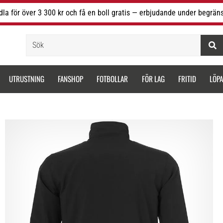
la för över 3 300 kr och få en boll gratis — erbjudande under begräns
Sök
UTRUSTNING
FANSHOP
FOTBOLLAR
FÖR LAG
FRITID
LÖP