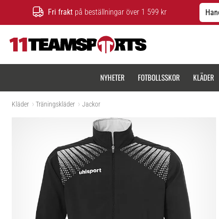
Fri frakt
på beställningar över 1 599 kr
Hand
11teamsports.se
NYHETER
FOTBOLLSSKOR
KLÄDER
Kläder
Träningskläder
Jackor