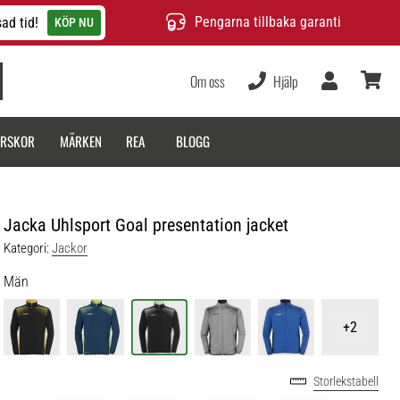
Pengarna tillbaka garanti
ad tid!
KÖP NU
Om oss
Hjälp
varukor
ARSKOR
MÄRKEN
REA
BLOGG
Jacka Uhlsport Goal presentation jacket
Kategori:
Jackor
Män
+2
Storlekstabell