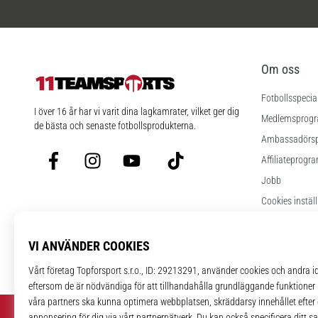
Om oss
Fotbollsspecia
11teamsports.se
I över 16 år har vi varit dina lagkamrater, vilket ger dig
Medlemsprog
de bästa och senaste fotbollsprodukterna.
Ambassadörs
Facebook
Instagram
YouTube
TikTok
Affiliateprogr
Jobb
Cookies instäl
Regler och vill