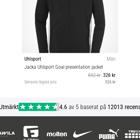
Uhlsport
Män
Jacka Uhlsport Goal presentation jacket
652 kr
326 kr
Senaste lägsta pris
326 kr
S M L XL
Utmärkt
4.6
av 5 baserat på
12013 recens