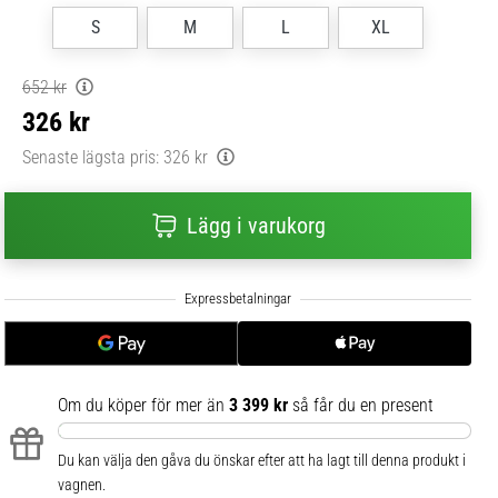
S
M
L
XL
652 kr
326 kr
Senaste lägsta pris:
326 kr
Lägg i varukorg
Om du köper för mer än
3 399 kr
så får du en present
Du kan välja den gåva du önskar efter att ha lagt till denna produkt i
vagnen.