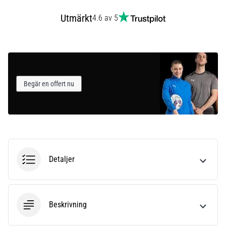
som…
Utmärkt
4.6 av 5
Visa
alla
artiklar
Begär en offert nu
Detaljer
Beskrivning