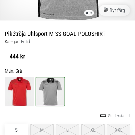
skor
från
Byt färg
Nike,
adidas
och
Pikétröja Uhlsport M SS GOAL POLOSHIRT
PUMA.
Var
Kategori:
Fritid
en
del
444 kr
av
varje
Män,
Grå
match,
mål
och…
9. 6. 2025
•
Storlekstabell
3 min. läsning
Nike
S
M
L
XL
XXL
Phantom