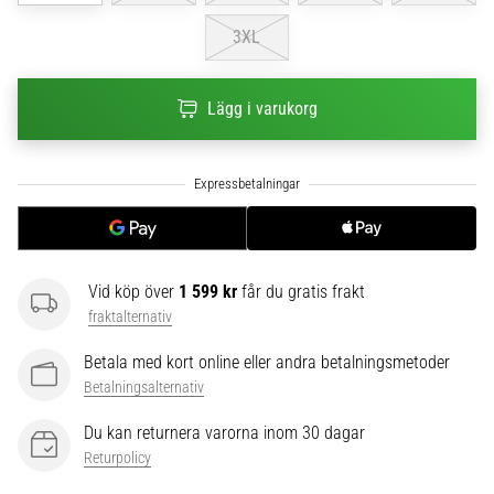
6
3XL
Upptäck
de
nya
Lägg i varukorg
Nike
Phantom
6
fotbollsskorna
–
precision,
kontroll
Vid köp över
1 599 kr
får du gratis frakt
och
fraktalternativ
kraft
i
Betala med kort online eller andra betalningsmetoder
varje
Betalningsalternativ
beröring.
Perfekta
Du kan returnera varorna inom 30 dagar
för
Returpolicy
spelare