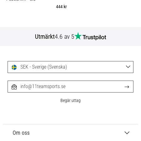
444 kr
Utmärkt
4.6 av 5
SEK - Sverige (Svenska)
info@11teamsports.se
Begär uttag
Om oss