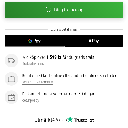
6
Lägg i varukorg
Upptäck
de
nya
Nike
Phantom
6
fotbollsskorna
Vid köp över
1 599 kr
får du gratis frakt
–
fraktalternativ
precision,
kontroll
Betala med kort online eller andra betalningsmetoder
och
Betalningsalternativ
kraft
i
Du kan returnera varorna inom 30 dagar
varje
Returpolicy
beröring.
Perfekta
för
Utmärkt
4.6 av 5
spelare