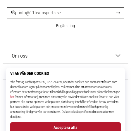
info@11teamsports.se
Begär uttag
Om oss
Kundtjänst
11teamsports.se
I över 16 år har vi varit dina lagkamrater, vilket ger dig de bästa och
senaste fotbollsprodukterna.
Facebook
Instagram
YouTube
TikTok