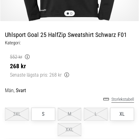
skor
från
Nike,
adidas
och
Uhlsport Goal 25 HalfZip Sweatshirt Schwarz F01
PUMA.
Var
Kategori:
en
del
552 kr
av
268 kr
varje
Senaste lägsta pris:
268 kr
match,
mål
och…
Män,
Svart
Storlekstabell
9. 6. 2025
3XL
S
M
L
XL
•
3 min. läsning
XXL
Nike
Phantom