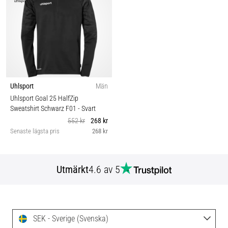
Uhlsport
Män
Uhlsport Goal 25 HalfZip
Sweatshirt Schwarz F01
- Svart
552 kr
268 kr
Senaste lägsta pris
268 kr
Utmärkt
4.6 av 5
SEK - Sverige (Svenska)