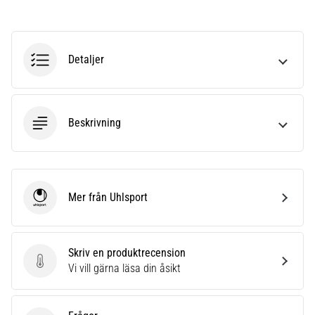
som…
Visa
Detaljer
alla
artiklar
Beskrivning
Mer från Uhlsport
Uhlsport
Skriv en produktrecension
Skriv en produktrecension
Vi vill gärna läsa din åsikt