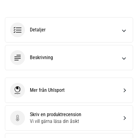
6
Upptäck
de
nya
Detaljer
Nike
Phantom
6
fotbollsskorna
Beskrivning
–
precision,
kontroll
och
Mer från Uhlsport
kraft
Uhlsport
i
varje
beröring.
Skriv en produktrecension
Perfekta
Skriv en produktrecension
Vi vill gärna läsa din åsikt
för
spelare