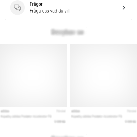
som…
Frågor
Frågor
Fråga oss vad du vill
Visa
alla
artiklar