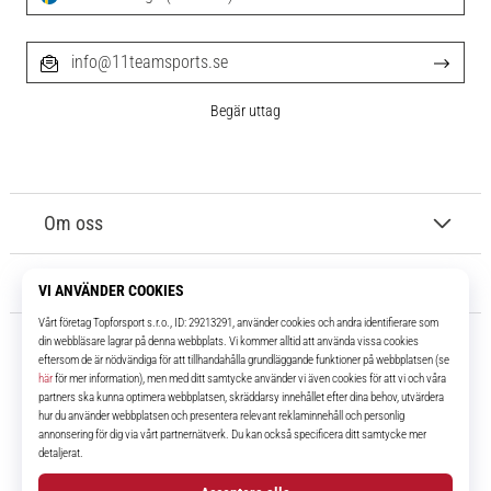
info@11teamsports.se
Begär uttag
Om oss
Kundtjänst
11teamsports.se
I över 16 år har vi varit dina lagkamrater, vilket ger dig de bästa och
senaste fotbollsprodukterna.
Facebook
Instagram
YouTube
TikTok