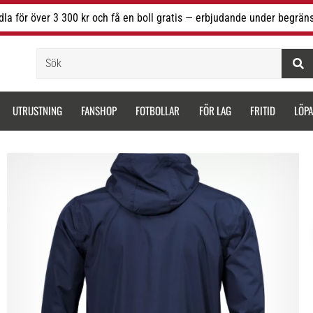
la för över 3 300 kr och få en boll gratis — erbjudande under begräns
Sök
UTRUSTNING
FANSHOP
FOTBOLLAR
FÖR LAG
FRITID
LÖP