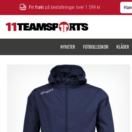
Fri frakt
på beställningar över 1 599 kr
Hand
11teamsports.se
NYHETER
FOTBOLLSSKOR
KLÄDER