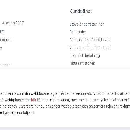
Kundtjänst
list sedan 2007
Utöva ångerrätten här
ram
Returorder
program
Gör anspråk på defekt vara
Välj utrustning för ditt lag!
am
Frakt och betalning
Hitta rätt storlek
lningar
Kontakt
kor
FAQ
Sekretesspolicy
© 2010 – 2026
11teamsports.se