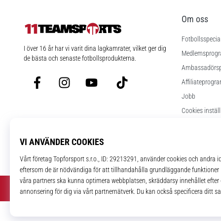
Om oss
Fotbollsspecia
11teamsports.se
I över 16 år har vi varit dina lagkamrater, vilket ger dig
Medlemsprog
de bästa och senaste fotbollsprodukterna.
Ambassadörs
Facebook
Instagram
YouTube
TikTok
Affiliateprogr
Jobb
Cookies instäl
Regler och vill