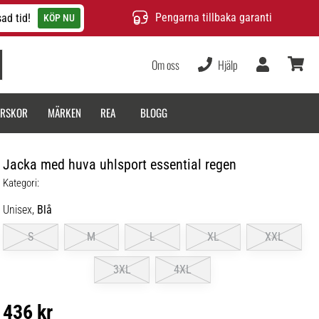
Pengarna tillbaka garanti
ad tid!
KÖP NU
Om oss
Hjälp
varukor
ARSKOR
MÄRKEN
REA
BLOGG
Jacka med huva uhlsport essential regen
Kategori:
Unisex,
Blå
S
M
L
XL
XXL
3XL
4XL
436 kr