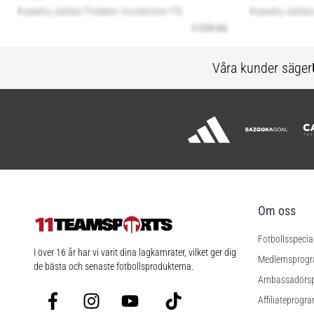
Våra kunder säger
Om oss
Fotbollsspecia
11teamsports.se
I över 16 år har vi varit dina lagkamrater, vilket ger dig
Medlemsprog
de bästa och senaste fotbollsprodukterna.
Ambassadörs
Facebook
Instagram
YouTube
TikTok
Affiliateprogr