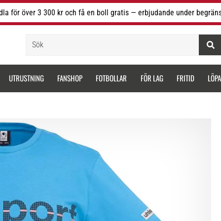
la för över 3 300 kr och få en boll gratis — erbjudande under begräns
Sök
UTRUSTNING
FANSHOP
FOTBOLLAR
FÖR LAG
FRITID
LÖP