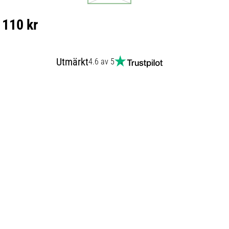
110 kr
Utmärkt
4.6 av 5