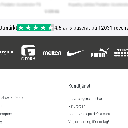
Utmärkt
4.6
av 5 baserat på
12031 recens
Kundtjänst
list sedan 2007
Utöva ångerrätten här
ram
Returorder
program
Gör anspråk på defekt vara
Välj utrustning för ditt lag!
am