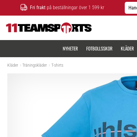
Fri frakt
på beställningar över 1 599 kr
Hand
11teamsports.se
NYHETER
FOTBOLLSSKOR
KLÄDER
Kläder
Träningskläder
T-shirts