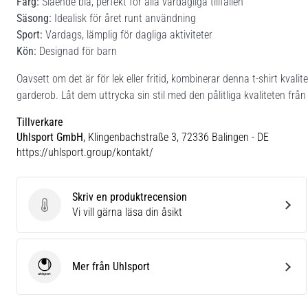
Färg:
Slående blå, perfekt för alla vardagliga tillfällen
Säsong:
Idealisk för året runt användning
Sport:
Vardags, lämplig för dagliga aktiviteter
Kön:
Designad för barn
Oavsett om det är för lek eller fritid, kombinerar denna t-shirt kvalitet
garderob. Låt dem uttrycka sin stil med den pålitliga kvaliteten från
Tillverkare
Uhlsport GmbH
, Klingenbachstraße 3, 72336 Balingen - DE
https://uhlsport.group/kontakt/
Skriv en produktrecension
Skriv en produktrecension
Vi vill gärna läsa din åsikt
Mer från Uhlsport
Uhlsport