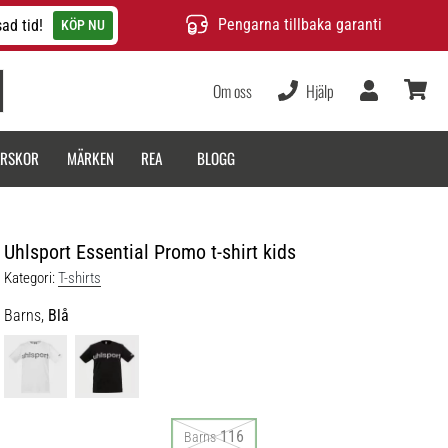
Pengarna tillbaka garanti
ad tid!
KÖP NU
Om oss
Hjälp
varukor
ARSKOR
MÄRKEN
REA
BLOGG
Uhlsport Essential Promo t-shirt kids
Kategori:
T-shirts
Barns,
Blå
116
Barns