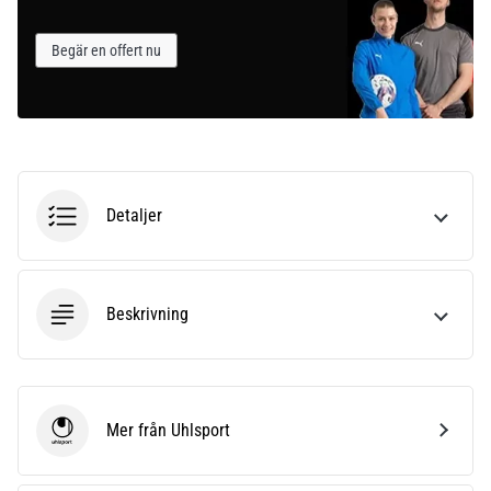
som…
Begär en offert nu
Visa
alla
artiklar
Detaljer
Beskrivning
Mer från Uhlsport
Uhlsport