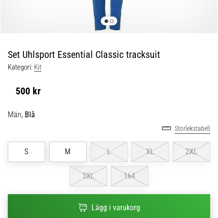
skor
från
Nike,
adidas
och
Set Uhlsport Essential Classic tracksuit
PUMA.
Var
Kategori:
Kit
en
del
500 kr
av
varje
Män,
Blå
match,
Storlekstabell
mål
och…
S
M
L
XL
2XL
9. 6. 2025
3XL
164
•
3 min. läsning
Nike
Lägg i varukorg
Phantom