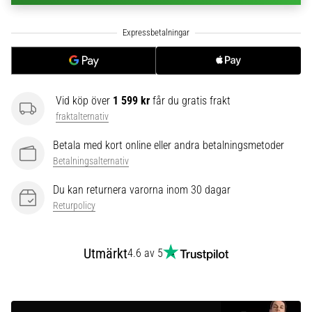
6
Upptäck
de
nya
Nike
Phantom
Vid köp över
1 599 kr
får du gratis frakt
6
fraktalternativ
fotbollsskorna
–
Betala med kort online eller andra betalningsmetoder
precision,
Betalningsalternativ
kontroll
och
Du kan returnera varorna inom 30 dagar
kraft
Returpolicy
i
varje
beröring.
Utmärkt
4.6 av 5
Perfekta
för
spelare