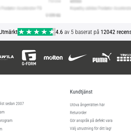
Utmärkt
4.6
av 5 baserat på
12042 recens
Kundtjänst
list sedan 2007
Utöva ångerrätten här
ram
Returorder
program
Gör anspråk på defekt vara
Välj utrustning för ditt lag!
am