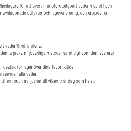
öljeslagare för att övervinna oförutsägbart väder med stil och
för avslappnade utflykter och lagevenemang, och erbjuder en
ett väderförhållandena.
r denna jacka miljövänliga metoder samtidigt som den levererar
idealisk för lager över dina favoritkläder.
 utseende i alla väder.
l en touch av ljushet till vilken trist dag som helst.