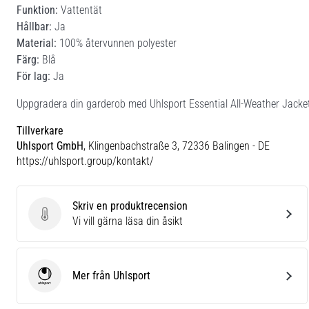
Funktion:
Vattentät
Hållbar:
Ja
Material:
100% återvunnen polyester
Färg:
Blå
För lag:
Ja
Uppgradera din garderob med Uhlsport Essential All-Weather Jacke
Tillverkare
Uhlsport GmbH
, Klingenbachstraße 3, 72336 Balingen - DE
https://uhlsport.group/kontakt/
Skriv en produktrecension
Skriv en produktrecension
Vi vill gärna läsa din åsikt
Mer från Uhlsport
Uhlsport