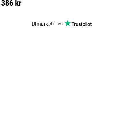
386 kr
Utmärkt
4.6 av 5