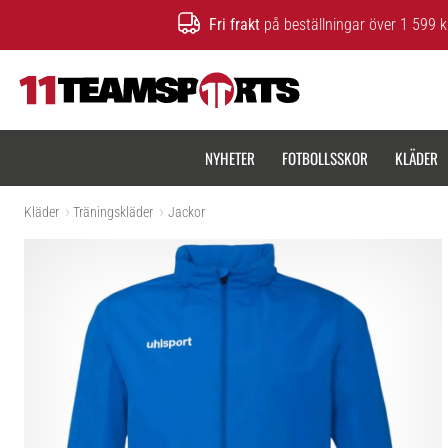
Fri frakt
på beställningar över 1 599 k
11teamsports.se
NYHETER
FOTBOLLSSKOR
KLÄDER
Kläder
Träningskläder
Jackor