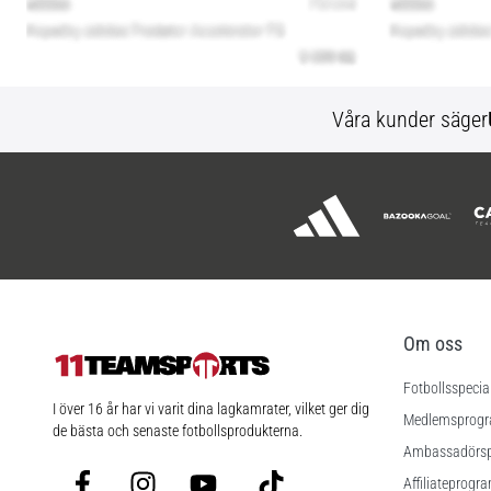
Våra kunder säger
Om oss
Fotbollsspecia
11teamsports.se
I över 16 år har vi varit dina lagkamrater, vilket ger dig
Medlemsprog
de bästa och senaste fotbollsprodukterna.
Ambassadörs
Facebook
Instagram
YouTube
TikTok
Affiliateprogr