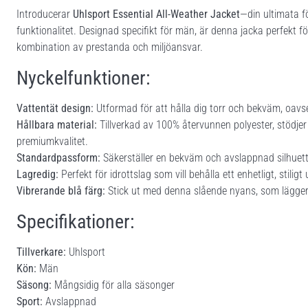
Introducerar
Uhlsport Essential All-Weather Jacket
—din ultimata f
funktionalitet. Designad specifikt för män, är denna jacka perfekt 
kombination av prestanda och miljöansvar.
Nyckelfunktioner:
Vattentät design:
Utformad för att hålla dig torr och bekväm, oavs
Hållbara material:
Tillverkad av 100% återvunnen polyester, stödje
premiumkvalitet.
Standardpassform:
Säkerställer en bekväm och avslappnad silhuett, 
Lagredig:
Perfekt för idrottslag som vill behålla ett enhetligt, stiligt
Vibrerande blå färg:
Stick ut med denna slående nyans, som lägger til
Specifikationer:
Tillverkare:
Uhlsport
Kön:
Män
Säsong:
Mångsidig för alla säsonger
Sport:
Avslappnad