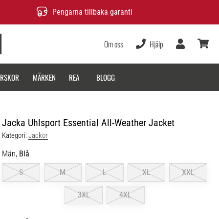
Pengarna tillbaka garanti
Om oss
Hjälp
varukor
ARSKOR
MÄRKEN
REA
BLOGG
Jacka Uhlsport Essential All-Weather Jacket
Kategori:
Jackor
Män,
Blå
S
M
L
XL
XXL
3XL
4XL