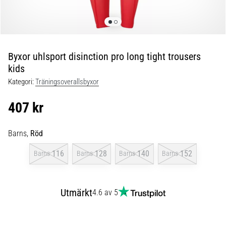
skor
från
Nike,
adidas
och
Byxor uhlsport disinction pro long tight trousers
PUMA.
kids
Var
en
Kategori:
Träningsoverallsbyxor
del
av
407 kr
varje
match,
Barns,
Röd
mål
och…
116
128
140
152
Barns
Barns
Barns
Barns
9. 6. 2025
•
Utmärkt
4.6 av 5
3 min. läsning
Nike
Phantom