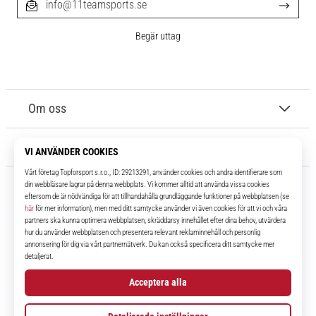
info@11teamsports.se
Begär uttag
Om oss
Kundtjänst
11teamsports.se
I över 16 år har vi varit dina lagkamrater, vilket ger dig de bästa och
senaste fotbollsprodukterna.
Facebook
Instagram
YouTube
TikTok