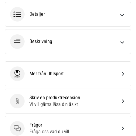
6
Detaljer
Upptäck
de
nya
Nike
Beskrivning
Phantom
6
fotbollsskorna
–
precision,
Mer från Uhlsport
kontroll
Uhlsport
och
kraft
i
Skriv en produktrecension
varje
Skriv en produktrecension
Vi vill gärna läsa din åsikt
beröring.
Perfekta
för
Frågor
spelare
Frågor
Fråga oss vad du vill