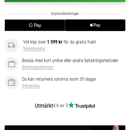
6
Upptäck
de
nya
Nike
Phantom
Vid köp över
1 599 kr
får du gratis frakt
6
fraktalternativ
fotbollsskorna
–
Betala med kort online eller andra betalningsmetoder
precision,
Betalningsalternativ
kontroll
och
Du kan returnera varorna inom 30 dagar
kraft
Returpolicy
i
varje
beröring.
Utmärkt
4.6 av 5
Perfekta
för
spelare