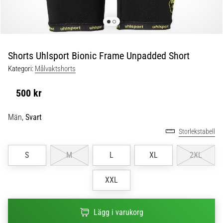
skor
från
Nike,
adidas
och
Shorts Uhlsport Bionic Frame Unpadded Short
PUMA.
Var
Kategori:
Målvaktshorts
en
del
500 kr
av
varje
Män,
Svart
match,
Storlekstabell
mål
och…
S
M
L
XL
2XL
9. 6. 2025
XXL
•
3 min. läsning
Nike
Lägg i varukorg
Phantom