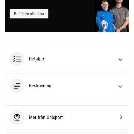
som…
Begär en offert nu
Visa
alla
artiklar
Detaljer
Beskrivning
Mer från Uhlsport
Uhlsport