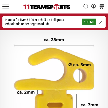
Sök
varuko
11teamsports.se
1. 7. 2025
•
Handla för över 3 300 kr och få en boll gratis —
Sök
KÖP NU
1 min. läsning
erbjudande under begränsad tid!
Play
for
More
Victories
Rusta
dig
för
dam-
EM
2025
med
officiella
tröjor
och