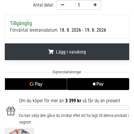
Antal delar:
6
Upptäck
de
Tillgänglig
nya
Förväntat leveransdatum:
18. 8. 2026 - 19. 8. 2026
Nike
Phantom
6
Lägg i varukorg
fotbollsskorna
–
.
.
.
precision,
kontroll
och
kraft
i
Om du köper för mer än
3 399 kr
så får du en present
varje
beröring.
Perfekta
Du kan välja den gåva du önskar efter att ha lagt till denna produkt i
för
vagnen.
spelare