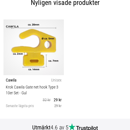
Nyligen visade produkter
Cawila
Unisex
Krok Cawila Gate net hook Type 3
10er Set
- Gul
32 kr
29 kr
Senaste lägsta pris
29 kr
Utmärkt
4.6 av 5