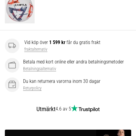
som…
Visa
alla
artiklar
Vid köp över
1 599 kr
får du gratis frakt
fraktalternativ
Betala med kort online eller andra betalningsmetoder
Betalningsalternativ
Du kan returnera varorna inom 30 dagar
Returpolicy
Utmärkt
4.6 av 5