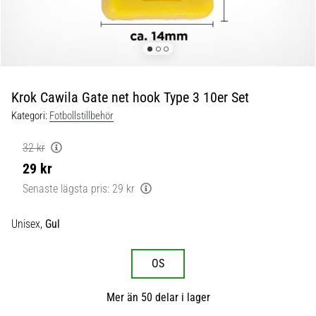
skor
från
Nike,
adidas
och
PUMA.
Var
Krok Cawila Gate net hook Type 3 10er Set
en
Kategori:
Fotbollstillbehör
del
av
32 kr
varje
29 kr
match,
mål
Senaste lägsta pris:
29 kr
och…
Unisex,
Gul
9. 6. 2025
•
OS
3 min. läsning
Nike
Mer än 50 delar i lager
Phantom