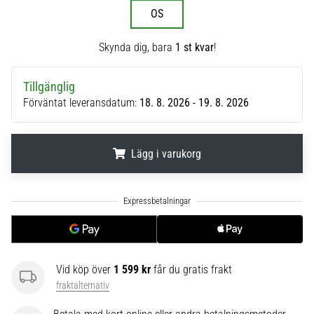
OS
6
Upptäck
Skynda dig, bara
1 st kvar
!
de
nya
Nike
Tillgänglig
Phantom
Förväntat leveransdatum:
18. 8. 2026 - 19. 8. 2026
6
fotbollsskorna
–
Lägg i varukorg
precision,
kontroll
och
.
.
.
kraft
i
varje
beröring.
Perfekta
Vid köp över
1 599 kr
får du gratis frakt
för
fraktalternativ
spelare