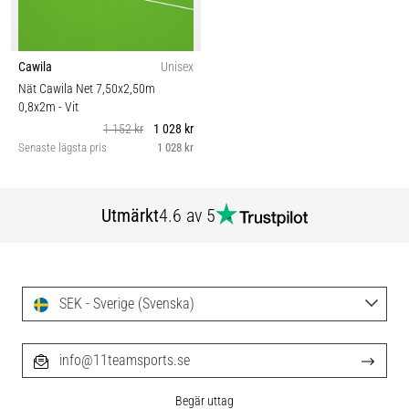
Cawila
Unisex
Nät Cawila Net 7,50x2,50m
0,8x2m
- Vit
1 152 kr
1 028 kr
Senaste lägsta pris
1 028 kr
Utmärkt
4.6 av 5
SEK - Sverige (Svenska)
info@11teamsports.se
Begär uttag