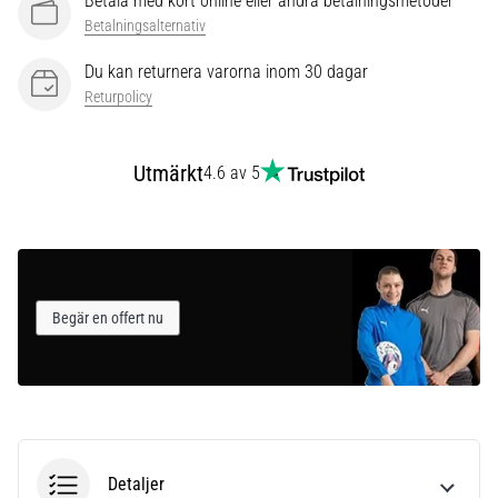
Betala med kort online eller andra betalningsmetoder
som…
Betalningsalternativ
Du kan returnera varorna inom 30 dagar
Visa
Returpolicy
alla
artiklar
Utmärkt
4.6 av 5
Begär en offert nu
Detaljer