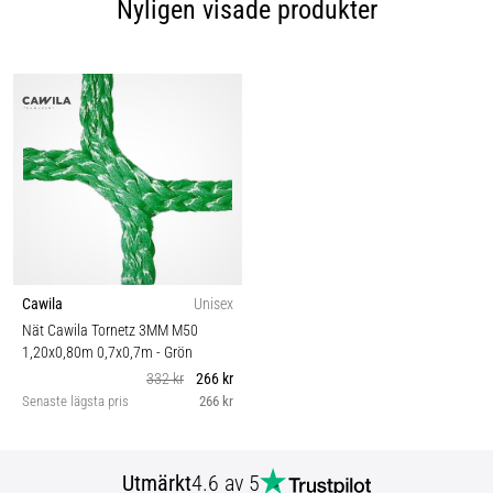
Nyligen visade produkter
Cawila
Unisex
Nät Cawila Tornetz 3MM M50
1,20x0,80m 0,7x0,7m
- Grön
332 kr
266 kr
Senaste lägsta pris
266 kr
Utmärkt
4.6 av 5