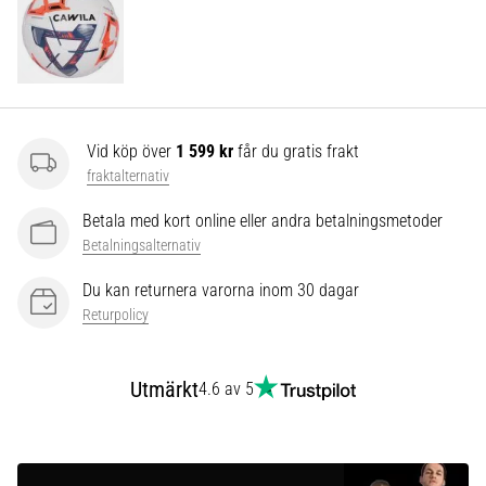
som…
Visa
alla
artiklar
Vid köp över
1 599 kr
får du gratis frakt
fraktalternativ
Betala med kort online eller andra betalningsmetoder
Betalningsalternativ
Du kan returnera varorna inom 30 dagar
Returpolicy
Utmärkt
4.6 av 5