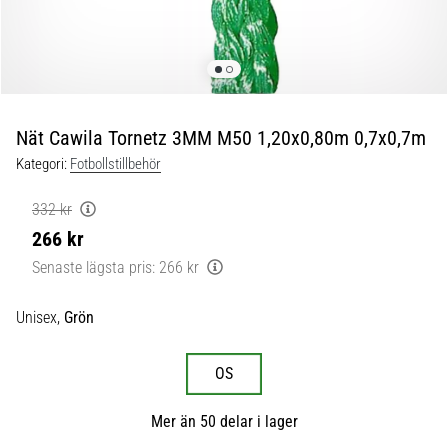
skor
från
Nike,
adidas
och
PUMA.
Var
Nät Cawila Tornetz 3MM M50 1,20x0,80m 0,7x0,7m
en
Kategori:
Fotbollstillbehör
del
av
332 kr
varje
266 kr
match,
mål
Senaste lägsta pris:
266 kr
och…
Unisex,
Grön
9. 6. 2025
•
OS
3 min. läsning
Nike
Mer än 50 delar i lager
Phantom