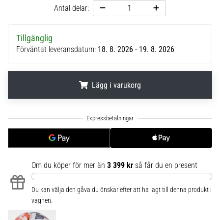
Antal delar:
6
Upptäck
de
Tillgänglig
nya
Förväntat leveransdatum:
18. 8. 2026 - 19. 8. 2026
Nike
Phantom
6
Lägg i varukorg
fotbollsskorna
–
.
.
.
precision,
kontroll
och
kraft
i
Om du köper för mer än
3 399 kr
så får du en present
varje
beröring.
Perfekta
Du kan välja den gåva du önskar efter att ha lagt till denna produkt i
för
vagnen.
spelare