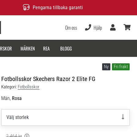
Pengarna tillbaka garanti
Om oss
Hjälp
varukor
ARSKOR
MÄRKEN
REA
BLOGG
Ny
Fri frakt
Fotbollsskor Skechers Razor 2 Elite FG
Kategori:
Fotbollsskor
Män,
Rosa
Välj storlek
2 464 kr