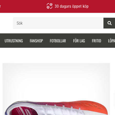
r
30 dagars öppet köp
Sök
UTRUSTNING
FANSHOP
FOTBOLLAR
FÖR LAG
FRITID
LÖP