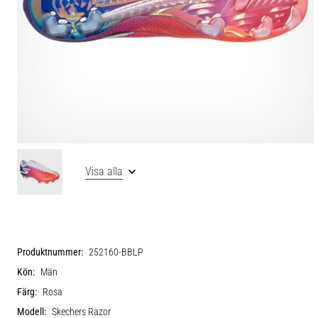
Visa alla
Produktnummer:
252160-BBLP
Kön:
Män
Färg:
Rosa
Modell:
Skechers Razor