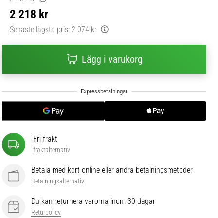
2 218 kr
Senaste lägsta pris:
2 074 kr
Lägg i varukorg
Fri frakt
fraktalternativ
Betala med kort online eller andra betalningsmetoder
Betalningsalternativ
Du kan returnera varorna inom 30 dagar
Returpolicy