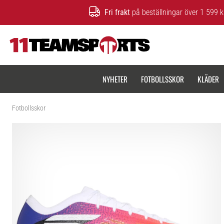
Fri frakt
på beställningar över 1 599 k
11teamsports.se
NYHETER
FOTBOLLSSKOR
KLÄDER
Fotbollsskor