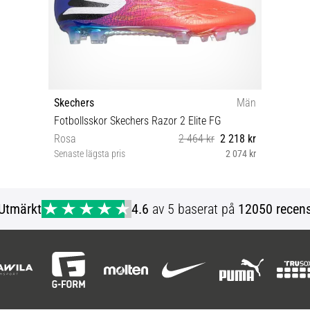
Skechers
Män
Fotbollsskor Skechers Razor 2 Elite FG
Rosa
2 464 kr
2 218 kr
Senaste lägsta pris
2 074 kr
40½ 40 41 42 42½ 43 44 44½ 45 45½ 46
47 47½
Utmärkt
4.6
av 5 baserat på
12050 recens