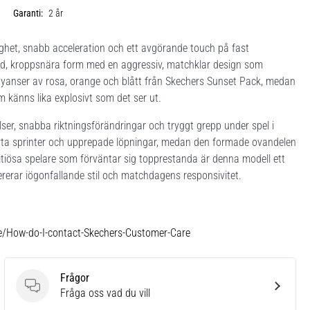
Garanti:
2 år
ighet, snabb acceleration och ett avgörande touch på fast
mad, kroppsnära form med en aggressiv, matchklar design som
a nyanser av rosa, orange och blått från Skechers Sunset Pack, medan
 känns lika explosivt som det ser ut.
ser, snabba riktningsförändringar och tryggt grepp under spel i
 korta sprinter och upprepade löpningar, medan den formade ovandelen
bitiösa spelare som förväntar sig topprestanda är denna modell ett
erar iögonfallande stil och matchdagens responsivitet.
le/How-do-I-contact-Skechers-Customer-Care
Frågor
Frågor
Fråga oss vad du vill