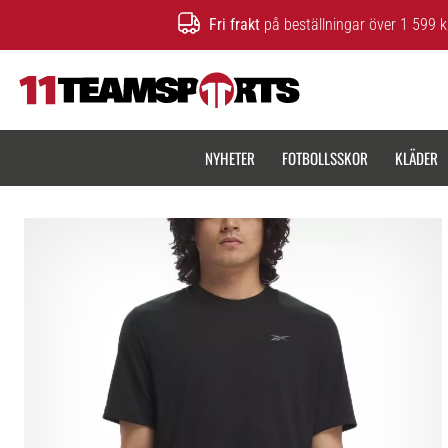
Fri frakt
på beställningar över 1 599 k
11teamsports.se
NYHETER
FOTBOLLSSKOR
KLÄDER