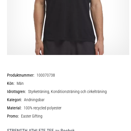
Produktnummer:
100070738
Kön:
Män
Idrottsgren:
Styrketräning, Konditionsträning och cirkelträning
Kategori:
Andningsbar
Material:
100% recycled polyester
Promo:
Easter Gifting
STRENGTH ATHLETE TEE av Reebok