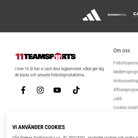
Om oss
Fotbollsspecia
11teamsports.se
I över 16 år har vi varit dina lagkamrater, vilket ger dig
Medlemsprog
de bästa och senaste fotbollsprodukterna.
Ambassadörs
Facebook
Instagram
YouTube
TikTok
Affiliateprogr
Jobb
Cookies instäl
Regler och vill