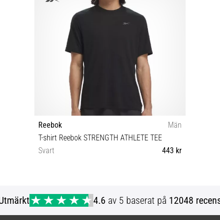
Reebok
Män
T-shirt Reebok STRENGTH ATHLETE TEE
Svart
443 kr
S
Utmärkt
4.6
av 5 baserat på
12048 recens