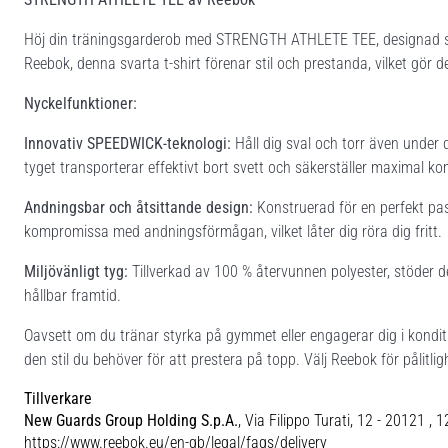
Höj din träningsgarderob med STRENGTH ATHLETE TEE, designad spec
Reebok, denna svarta t-shirt förenar stil och prestanda, vilket gör den
Nyckelfunktioner:
Innovativ SPEEDWICK-teknologi:
Håll dig sval och torr även under
tyget transporterar effektivt bort svett och säkerställer maximal ko
Andningsbar och åtsittande design:
Konstruerad för en perfekt pas
kompromissa med andningsförmågan, vilket låter dig röra dig fritt.
Miljövänligt tyg:
Tillverkad av 100 % återvunnen polyester, stöder denn
hållbar framtid.
Oavsett om du tränar styrka på gymmet eller engagerar dig i kond
den stil du behöver för att prestera på topp. Välj Reebok för pålitli
Tillverkare
New Guards Group Holding S.p.A.
, Via Filippo Turati, 12 - 20121 , 
https://www.reebok.eu/en-gb/legal/faqs/delivery