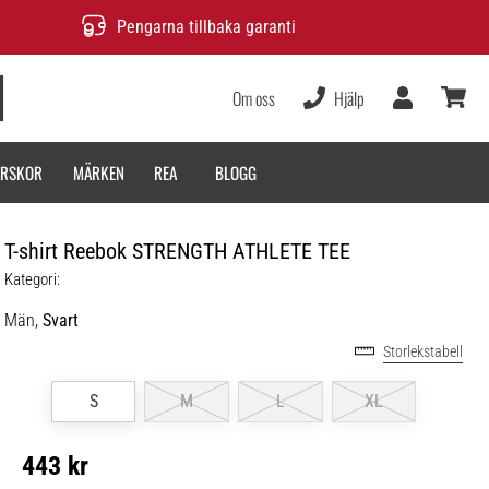
Pengarna tillbaka garanti
Om oss
Hjälp
varukor
ARSKOR
MÄRKEN
REA
BLOGG
T-shirt Reebok STRENGTH ATHLETE TEE
Kategori:
Män,
Svart
Storlekstabell
S
M
L
XL
443 kr