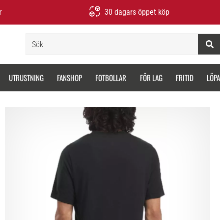
r
30 dagars öppet köp
Sök
UTRUSTNING
FANSHOP
FOTBOLLAR
FÖR LAG
FRITID
LÖP