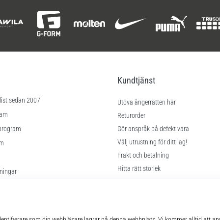
Kundtjänst
list sedan 2007
Utöva ångerrätten här
ram
Returorder
program
Gör anspråk på defekt vara
Välj utrustning för ditt lag!
am
Frakt och betalning
Hitta rätt storlek
lningar
Kontakt
kor
FAQ
Sekretesspolicy