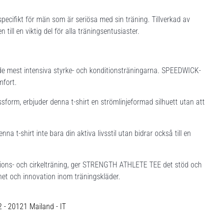
ifikt för män som är seriösa med sin träning. Tillverkad av
 till en viktig del för alla träningsentusiaster.
 de mest intensiva styrke- och konditionsträningarna. SPEEDWICK-
mfort.
sform, erbjuder denna t-shirt en strömlinjeformad silhuett utan att
a t-shirt inte bara din aktiva livsstil utan bidrar också till en
itions- och cirkelträning, ger STRENGTH ATHLETE TEE det stöd och
ghet och innovation inom träningskläder.
12 - 20121 Mailand - IT