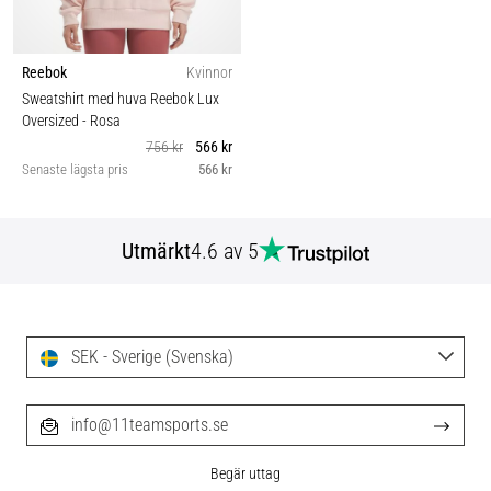
Reebok
Kvinnor
Sweatshirt med huva Reebok Lux
Oversized
- Rosa
756 kr
566 kr
Senaste lägsta pris
566 kr
Utmärkt
4.6 av 5
SEK - Sverige (Svenska)
info@11teamsports.se
Begär uttag