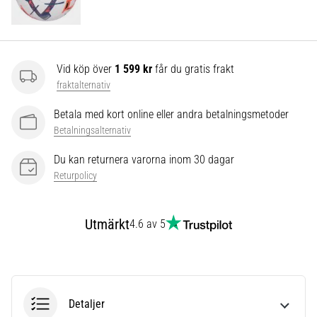
som…
Visa
alla
Vid köp över
1 599 kr
får du gratis frakt
artiklar
fraktalternativ
Betala med kort online eller andra betalningsmetoder
Betalningsalternativ
Du kan returnera varorna inom 30 dagar
Returpolicy
Utmärkt
4.6 av 5
Detaljer