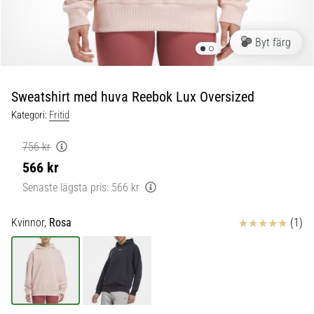
skor
från
Nike,
Byt färg
adidas
och
PUMA.
Var
Sweatshirt med huva Reebok Lux Oversized
en
Kategori:
Fritid
del
av
756 kr
varje
566 kr
match,
mål
Senaste lägsta pris:
566 kr
och…
Recensioner
Kvinnor,
Rosa
(1)
9. 6. 2025
•
3 min. läsning
Nike
Phantom