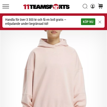
Sök
varuko
11teamsports.se
1. 7. 2025
•
Handla för över 3 300 kr och få en boll gratis —
Sök
KÖP NU
1 min. läsning
erbjudande under begränsad tid!
Play
for
More
Victories
Rusta
dig
för
dam-
EM
2025
med
officiella
tröjor
och