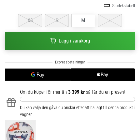
Storlekstabell
6
Upptäck
XS
S
M
L
de
nya
Nike
Lägg i varukorg
Phantom
6
fotbollsskorna
–
precision,
kontroll
och
Om du köper för mer än
3 399 kr
så får du en present
kraft
i
varje
Du kan välja den gåva du önskar efter att ha lagt till denna produkt i
beröring.
vagnen.
Perfekta
för
spelare