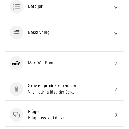
6
Detaljer
Upptäck
de
nya
Beskrivning
Nike
Phantom
6
fotbollsskorna
–
Mer från Puma
Puma
precision,
kontroll
och
kraft
Skriv en produktrecension
i
Skriv en produktrecension
Vi vill gärna läsa din åsikt
varje
beröring.
Perfekta
Frågor
för
Frågor
Fråga oss vad du vill
spelare