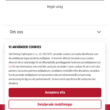
Begär uttag
Om oss
Kundtjänst
11teamsports.se
I över 16 år har vi varit dina lagkamrater, vilket ger dig de bästa och
senaste fotbollsprodukterna.
Facebook
Instagram
YouTube
TikTok