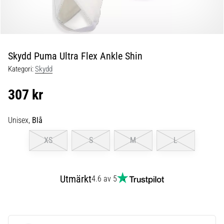
skor
från
Nike,
adidas
och
Skydd Puma Ultra Flex Ankle Shin
PUMA.
Var
Kategori:
Skydd
en
del
307 kr
av
varje
Unisex,
Blå
match,
mål
XS
S
M
L
och…
9. 6. 2025
Utmärkt
4.6 av 5
•
3 min. läsning
Nike
Phantom