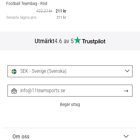
Football Teambag
- Röd
422,27 kr
211 kr
Senaste lägsta pris
211 kr
Utmärkt
4.6 av 5
SEK - Sverige (Svenska)
info@11teamsports.se
Begär uttag
Om oss