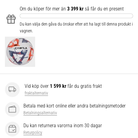
som…
Om du köper för mer än
3 399 kr
så får du en present
Visa
Du kan välja den gåva du önskar efter att ha lagt till denna produkt i
alla
vagnen.
artiklar
Vid köp över
1 599 kr
får du gratis frakt
fraktalternativ
Betala med kort online eller andra betalningsmetoder
Betalningsalternativ
Du kan returnera varorna inom 30 dagar
Returpolicy