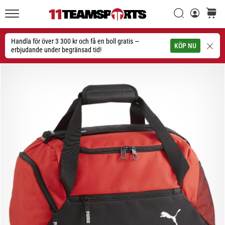
Sök
varuko
11teamsports.se
1. 7. 2025
•
Handla för över 3 300 kr och få en boll gratis —
Sök
KÖP NU
1 min. läsning
erbjudande under begränsad tid!
Play
for
More
Victories
Rusta
dig
för
dam-
EM
2025
med
officiella
tröjor
och