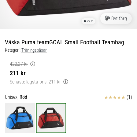
skor
från
Nike,
Byt färg
adidas
och
PUMA.
Var
Väska Puma teamGOAL Small Football Teambag
en
Kategori:
Träningspåsar
del
av
422,27 kr
varje
211 kr
match,
mål
Senaste lägsta pris:
211 kr
och…
Recensioner
Unisex,
Röd
(1)
9. 6. 2025
•
3 min. läsning
Nike
Phantom