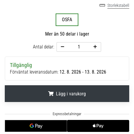
Storlekstabell
6
Upptäck
OSFA
de
nya
Mer än 50 delar i lager
Nike
Phantom
Antal delar:
6
fotbollsskorna
–
Tillgänglig
precision,
Förväntat leveransdatum:
12. 8. 2026 - 13. 8. 2026
kontroll
och
kraft
Lägg i varukorg
i
varje
beröring.
.
.
.
Perfekta
för
spelare