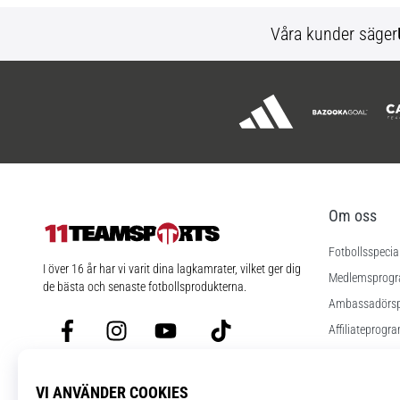
Våra kunder säger
Om oss
Fotbollsspecia
11teamsports.se
I över 16 år har vi varit dina lagkamrater, vilket ger dig
Medlemsprog
de bästa och senaste fotbollsprodukterna.
Ambassadörs
Facebook
Instagram
YouTube
TikTok
Affiliateprogr
Jobb
Cookies instäl