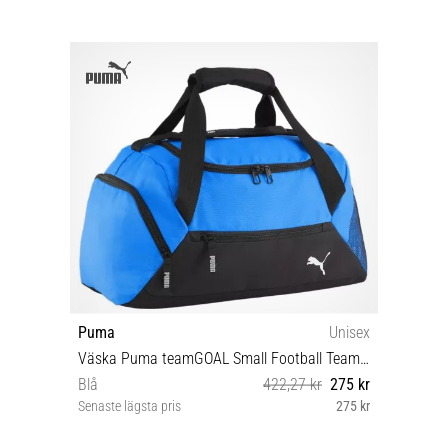
Puma
Unisex
Väska Puma teamGOAL Small Football Teambag
Blå
422,27 kr
275 kr
Senaste lägsta pris
275 kr