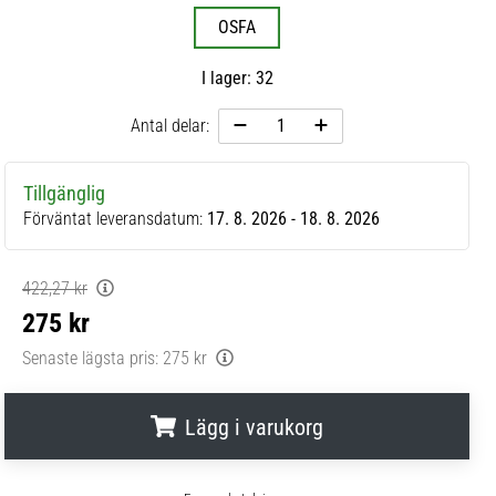
OSFA
I lager: 32
Antal delar:
Tillgänglig
Förväntat leveransdatum:
17. 8. 2026 - 18. 8. 2026
422,27 kr
275 kr
Senaste lägsta pris:
275 kr
Lägg i varukorg
.
.
.