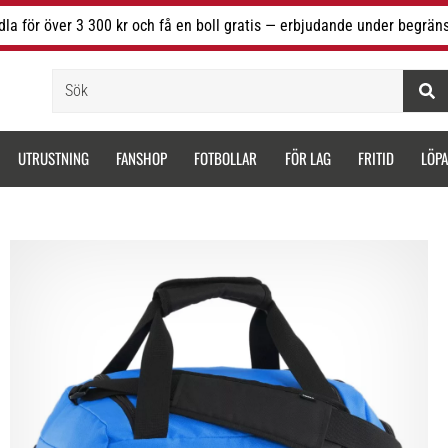
la för över 3 300 kr och få en boll gratis — erbjudande under begräns
Sök
UTRUSTNING
FANSHOP
FOTBOLLAR
FÖR LAG
FRITID
LÖP