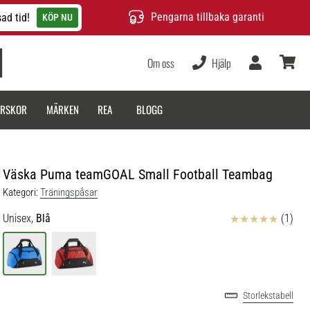
Pengarna tillbaka garanti
ad tid!
KÖP NU
Om oss
Hjälp
varukor
ARSKOR
MÄRKEN
REA
BLOGG
Väska Puma teamGOAL Small Football Teambag
Kategori:
Träningspåsar
Recensioner
Unisex,
Blå
(1)
Storlekstabell