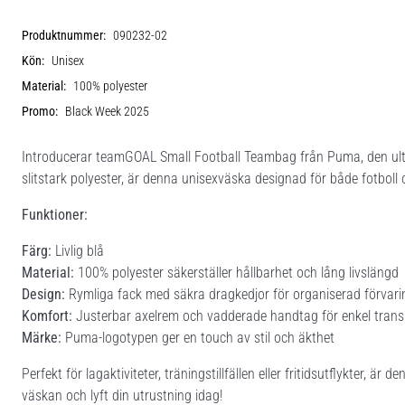
Produktnummer:
090232-02
Kön:
Unisex
Material:
100% polyester
Promo:
Black Week 2025
Introducerar teamGOAL Small Football Teambag från Puma, den ulti
slitstark polyester, är denna unisexväska designad för både fotboll och
Funktioner:
Färg:
Livlig blå
Material:
100% polyester säkerställer hållbarhet och lång livslängd
Design:
Rymliga fack med säkra dragkedjor för organiserad förvari
Komfort:
Justerbar axelrem och vadderade handtag för enkel trans
Märke:
Puma-logotypen ger en touch av stil och äkthet
Perfekt för lagaktiviteter, träningstillfällen eller fritidsutflykter,
väskan och lyft din utrustning idag!