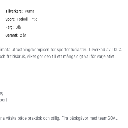
Tillverkare:
Puma
Sport:
Fotboll, Fritid
Färg:
Blå
Garanti:
2 år
mata utrustningskompisen för sportentusiaster. Tillverkad av 100%
 fritidsbruk, vilket gör den till ett mångsidigt val för varje atlet.
ng
port
 är denna väska både praktisk och stilig. Fira påskgåvor med teamGOAL-