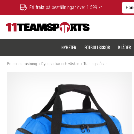
Fri frakt
på beställningar över 1 599 kr
Hand
11teamsports.se
NYHETER
FOTBOLLSSKOR
KLÄDER
Fotbollsutrustning
Ryggsäckar och väskor
Träningspåsar