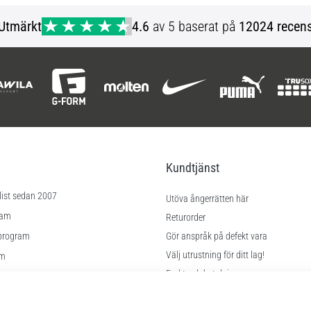
OSFA
Utmärkt
4.6
av 5 baserat på
12024 recens
Kundtjänst
list sedan 2007
Utöva ångerrätten här
ram
Returorder
program
Gör anspråk på defekt vara
Välj utrustning för ditt lag!
am
Frakt och betalning
Hitta rätt storlek
lningar