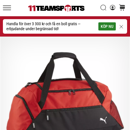
Sök
varuko
11teamsports.se
1. 7. 2025
•
Handla för över 3 300 kr och få en boll gratis —
Sök
KÖP NU
1 min. läsning
erbjudande under begränsad tid!
Play
for
More
Victories
Rusta
dig
för
dam-
EM
2025
med
officiella
tröjor
och