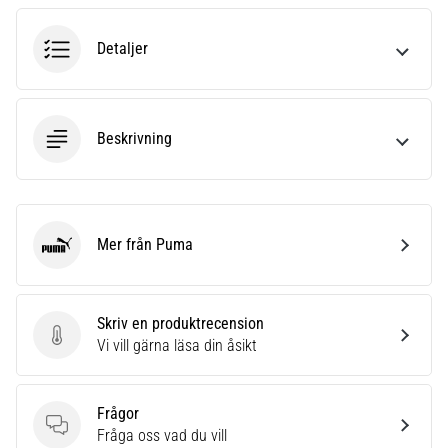
6
Detaljer
Upptäck
de
nya
Nike
Beskrivning
Phantom
6
fotbollsskorna
–
precision,
Mer från Puma
kontroll
Puma
och
kraft
i
Skriv en produktrecension
varje
Skriv en produktrecension
Vi vill gärna läsa din åsikt
beröring.
Perfekta
för
Frågor
spelare
Frågor
Fråga oss vad du vill