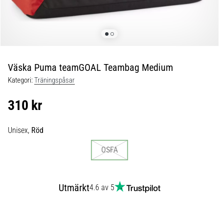
skor
från
Nike,
adidas
och
PUMA.
Var
Väska Puma teamGOAL Teambag Medium
en
Kategori:
Träningspåsar
del
av
310 kr
varje
match,
mål
Unisex,
Röd
och…
OSFA
9. 6. 2025
•
Utmärkt
4.6 av 5
3 min. läsning
Nike
Phantom