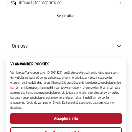
info@11teamsports.se
Begär uttag
Om oss
Kundtjänst
11teamsports.se
I över 16 år har vi varit dina lagkamrater, vilket ger dig de bästa och
senaste fotbollsprodukterna.
Facebook
Instagram
YouTube
TikTok