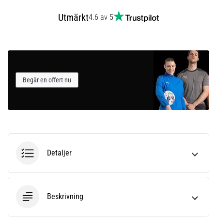
som…
Utmärkt
4.6 av 5
Visa
alla
artiklar
Begär en offert nu
Detaljer
Beskrivning