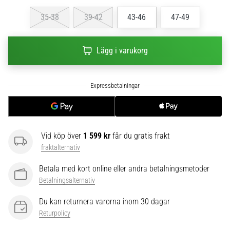
6
35-38
39-42
43-46
47-49
Upptäck
de
nya
Lägg i varukorg
Nike
Phantom
6
fotbollsskorna
–
precision,
kontroll
Vid köp över
1 599 kr
får du gratis frakt
och
fraktalternativ
kraft
i
Betala med kort online eller andra betalningsmetoder
varje
Betalningsalternativ
beröring.
Perfekta
Du kan returnera varorna inom 30 dagar
för
Returpolicy
spelare