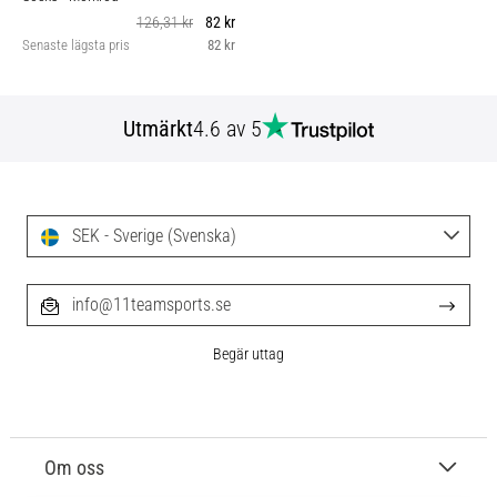
126,31 kr
82 kr
Senaste lägsta pris
82 kr
Utmärkt
4.6 av 5
SEK - Sverige (Svenska)
info@11teamsports.se
Begär uttag
Om oss