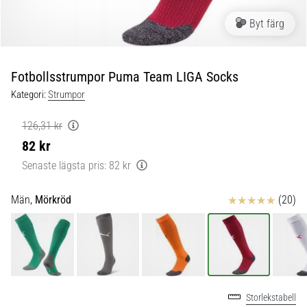
skor
från
Byt färg
Nike,
adidas
och
Fotbollsstrumpor Puma Team LIGA Socks
PUMA.
Var
Kategori:
Strumpor
en
del
126,31 kr
av
82 kr
varje
Senaste lägsta pris:
82 kr
match,
mål
och…
Recensioner
Män,
Mörkröd
(20)
9. 6. 2025
•
3 min. läsning
Nike
Storlekstabell
Phantom