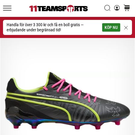
Sök
varuko
11teamsports.se
1. 7. 2025
•
Handla för över 3 300 kr och få en boll gratis —
Sök
KÖP NU
1 min. läsning
erbjudande under begränsad tid!
Play
for
More
Victories
Rusta
dig
för
dam-
EM
2025
med
officiella
tröjor
och