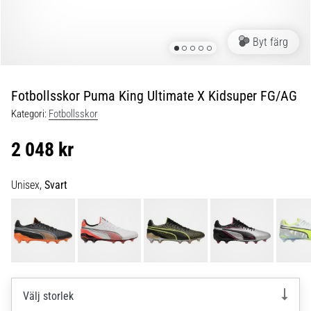
skor
från
Nike,
Byt färg
adidas
och
PUMA.
Var
Fotbollsskor Puma King Ultimate X Kidsuper FG/AG
en
Kategori:
Fotbollsskor
del
av
2 048 kr
varje
match,
mål
Unisex,
Svart
och…
9. 6. 2025
•
3 min. läsning
Nike
Välj storlek
Phantom