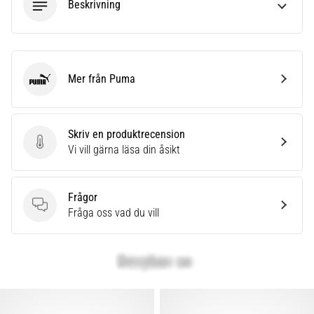
som…
Beskrivning
Visa
alla
Mer från Puma
artiklar
Puma
Skriv en produktrecension
Skriv en produktrecension
Vi vill gärna läsa din åsikt
Frågor
Frågor
Fråga oss vad du vill