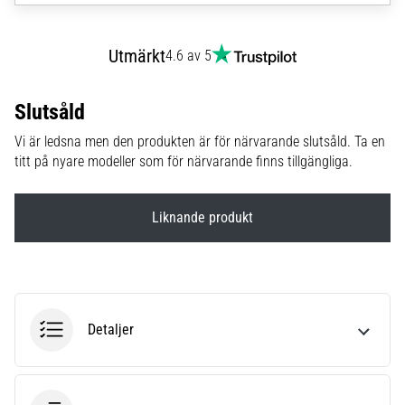
6
Upptäck
Utmärkt
4.6 av 5
de
nya
Nike
Slutsåld
Phantom
Vi är ledsna men den produkten är för närvarande slutsåld. Ta en
6
titt på nyare modeller som för närvarande finns tillgängliga.
fotbollsskorna
–
precision,
Liknande produkt
kontroll
och
kraft
i
varje
beröring.
Detaljer
Perfekta
för
spelare