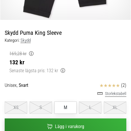
skor
från
Nike,
adidas
och
Skydd Puma King Sleeve
PUMA.
Var
Kategori:
Skydd
en
del
169,28 kr
av
132 kr
varje
Senaste lägsta pris:
132 kr
match,
mål
och…
Recensioner
Unisex,
Svart
(2)
Storlekstabell
9. 6. 2025
XS
S
M
L
XL
•
3 min. läsning
Nike
Lägg i varukorg
Phantom