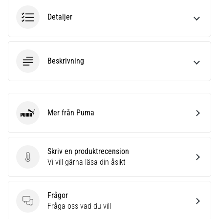
som…
Detaljer
Visa
alla
artiklar
Beskrivning
Mer från Puma
Puma
Skriv en produktrecension
Skriv en produktrecension
Vi vill gärna läsa din åsikt
Frågor
Frågor
Fråga oss vad du vill