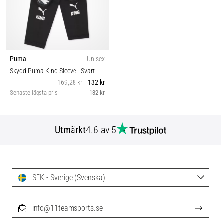
Puma
Unisex
Skydd Puma King Sleeve
- Svart
169,28 kr
132 kr
Senaste lägsta pris
132 kr
Utmärkt
4.6 av 5
SEK - Sverige (Svenska)
info@11teamsports.se