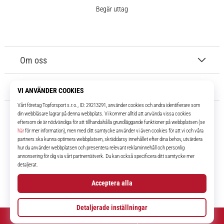
Begär uttag
Om oss
Kundtjänst
11teamsports.se
I över 16 år har vi varit dina lagkamrater, vilket ger dig de bästa och
senaste fotbollsprodukterna.
Facebook
Instagram
YouTube
TikTok
© 2010 – 2026
11teamsports.se