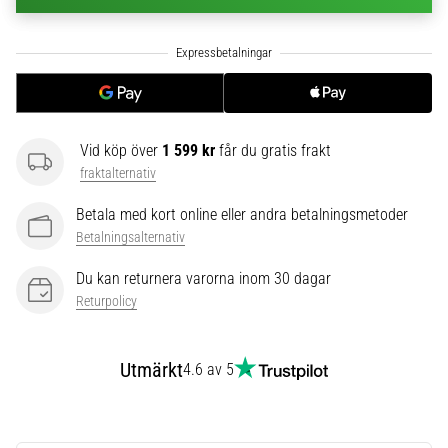
6
Upptäck
de
nya
Nike
Phantom
Vid köp över
1 599 kr
får du gratis frakt
6
fraktalternativ
fotbollsskorna
–
Betala med kort online eller andra betalningsmetoder
precision,
Betalningsalternativ
kontroll
och
Du kan returnera varorna inom 30 dagar
kraft
Returpolicy
i
varje
beröring.
Utmärkt
4.6 av 5
Perfekta
för
spelare