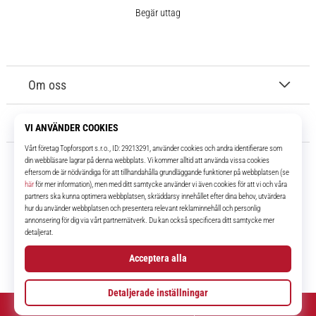
Begär uttag
Om oss
Kundtjänst
11teamsports.se
I över 16 år har vi varit dina lagkamrater, vilket ger dig de bästa och
senaste fotbollsprodukterna.
Facebook
Instagram
YouTube
TikTok
© 2010 – 2026
11teamsports.se