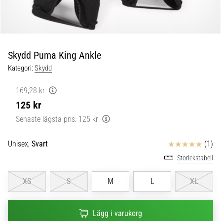
skor
från
Nike,
adidas
och
Skydd Puma King Ankle
PUMA.
Var
Kategori:
Skydd
en
del
169,28 kr
av
125 kr
varje
Senaste lägsta pris:
125 kr
match,
mål
och…
Recensioner
Unisex,
Svart
(1)
Storlekstabell
9. 6. 2025
XS
S
M
L
XL
•
3 min. läsning
Nike
Lägg i varukorg
Phantom