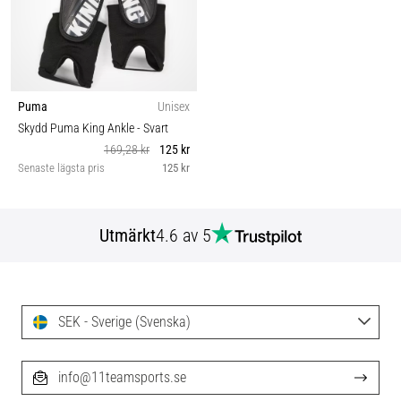
Puma
Unisex
Skydd Puma King Ankle
- Svart
169,28 kr
125 kr
Senaste lägsta pris
125 kr
Utmärkt
4.6 av 5
SEK - Sverige (Svenska)
info@11teamsports.se