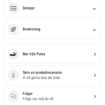
som…
Detaljer
Visa
alla
artiklar
Beskrivning
Mer från Puma
Puma
Skriv en produktrecension
Skriv en produktrecension
Vi vill gärna läsa din åsikt
Frågor
Frågor
Fråga oss vad du vill