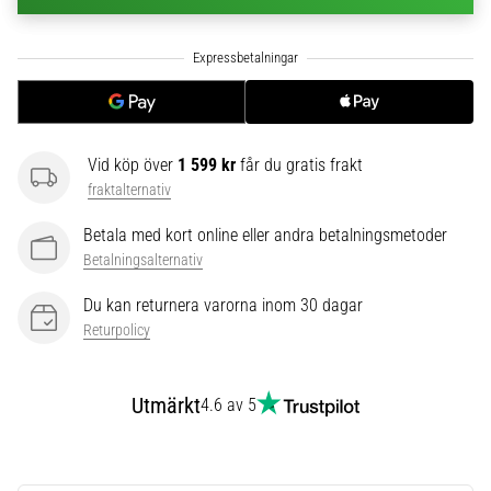
6
Upptäck
de
nya
Nike
Phantom
Vid köp över
1 599 kr
får du gratis frakt
6
fraktalternativ
fotbollsskorna
–
Betala med kort online eller andra betalningsmetoder
precision,
Betalningsalternativ
kontroll
och
Du kan returnera varorna inom 30 dagar
kraft
Returpolicy
i
varje
beröring.
Utmärkt
4.6 av 5
Perfekta
för
spelare