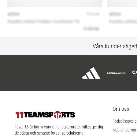
Våra kunder säger
Om oss
Fotbollsspecia
11teamsports.se
I över 16 år har vi varit dina lagkamrater, vilket ger dig
Medlemsprog
de bästa och senaste fotbollsprodukterna.