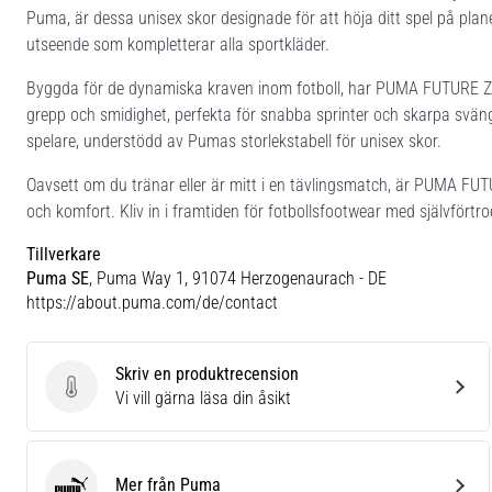
Puma, är dessa unisex skor designade för att höja ditt spel på plan
utseende som kompletterar alla sportkläder.
Byggda för de dynamiska kraven inom fotboll, har PUMA FUTURE Z 4
grepp och smidighet, perfekta för snabba sprinter och skarpa sväng
spelare, understödd av Pumas storlekstabell för unisex skor.
Oavsett om du tränar eller är mitt i en tävlingsmatch, är PUMA FUTU
och komfort. Kliv in i framtiden för fotbollsfootwear med självförtro
Tillverkare
Puma SE
, Puma Way 1, 91074 Herzogenaurach - DE
https://about.puma.com/de/contact
Skriv en produktrecension
Skriv en produktrecension
Vi vill gärna läsa din åsikt
Mer från Puma