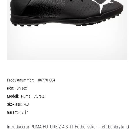
Produktnummer:
106770-004
Kön:
Unisex
Modell:
Puma Future Z
Skoklass:
4.3
Garanti:
2 år
Introducerar PUMA FUTURE Z 4.3 TT Fotbollsskor – ett banbrytande va