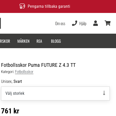
Pengarna tillbaka garanti
Om oss
Hjälp
varukor
ARSKOR
MÄRKEN
REA
BLOGG
Fotbollsskor Puma FUTURE Z 4.3 TT
Kategori:
Fotbollsskor
Unisex,
Svart
Välj storlek
761 kr