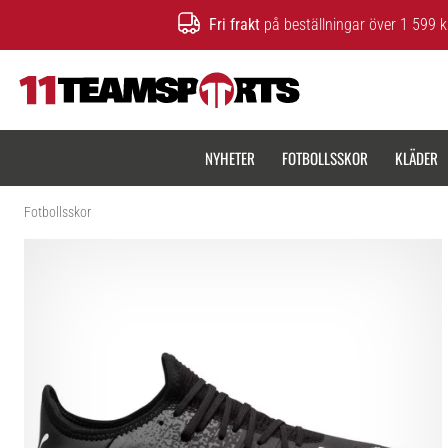
Fri frakt
på beställningar över 1 599 k
11teamsports.se
NYHETER
FOTBOLLSSKOR
KLÄDER
Fotbollsskor