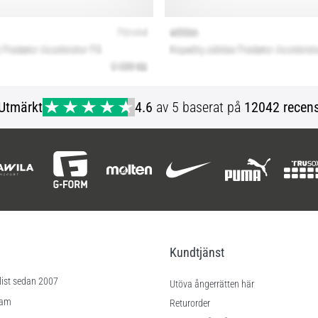
Utmärkt
4.6
av 5 baserat på
12042 recens
Kundtjänst
list sedan 2007
Utöva ångerrätten här
ram
Returorder