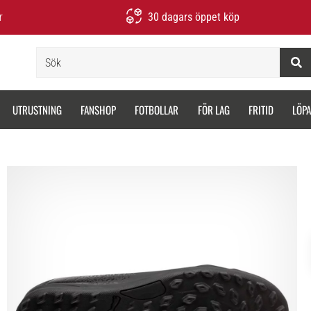
r
30 dagars öppet köp
Sök
UTRUSTNING
FANSHOP
FOTBOLLAR
FÖR LAG
FRITID
LÖP