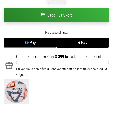
6
Upptäck
Lägg i varukorg
de
nya
Nike
Phantom
6
fotbollsskorna
–
Om du köper för mer än
3 399 kr
så får du en present
precision,
kontroll
och
Du kan välja den gåva du önskar efter att ha lagt till denna produkt i
kraft
vagnen.
i
varje
beröring.
Perfekta
för
spelare