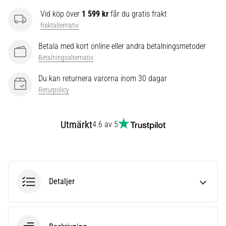
som…
Vid köp över
1 599 kr
får du gratis frakt
fraktalternativ
Visa
Betala med kort online eller andra betalningsmetoder
alla
Betalningsalternativ
artiklar
Du kan returnera varorna inom 30 dagar
Returpolicy
Utmärkt
4.6 av 5
Detaljer