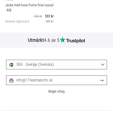
Jacka med huva Puma final casual
- Blå
760 kr
532 kr
Senaste lägsta pris
532 kr
Utmärkt
4.6 av 5
SEK - Sverige (Svenska)
info@11teamsports.se
Begär uttag