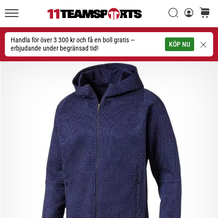
Sök
varuko
11teamsports.se
1. 7. 2025
•
Handla för över 3 300 kr och få en boll gratis —
Sök
KÖP NU
1 min. läsning
erbjudande under begränsad tid!
Play
for
More
Victories
Rusta
dig
för
dam-
EM
2025
med
officiella
tröjor
och