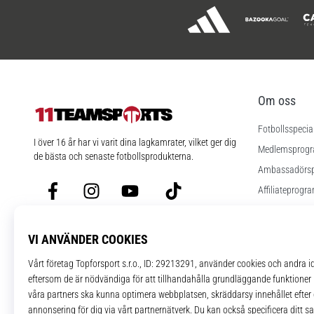
Om oss
Fotbollsspecia
11teamsports.se
I över 16 år har vi varit dina lagkamrater, vilket ger dig
Medlemsprog
de bästa och senaste fotbollsprodukterna.
Ambassadörs
Facebook
Instagram
YouTube
TikTok
Affiliateprogr
Jobb
Cookies instäl
Regler och vill