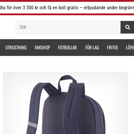
la för över 3 300 kr och få en boll gratis — erbjudande under begräns
Sök
UTRUSTNING
FANSHOP
FOTBOLLAR
FÖR LAG
FRITID
LÖP