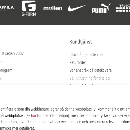
Kundtjänst
list sedan 2007
Utöva ångerrätten här
ram
Returorder
program
Gör anspråk på defekt vara
Välj utrustning för ditt lag!
am
Frakt och betalning
Hitta rätt storlek
lningar
Kontakt
kor
FAQ
Sekretesspolicy