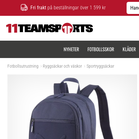
Fri frakt
på beställningar över 1 599 kr
Hand
11teamsports.se
NYHETER
FOTBOLLSSKOR
KLÄDER
Fotbollsutrustning
Ryggsäckar och väskor
Sportryggsäckar