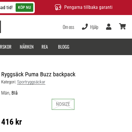
Pengarna tillbaka garanti
ad tid!
KÖP NU
Om oss
Hjälp
varukor
ARSKOR
MÄRKEN
REA
BLOGG
Ryggsäck Puma Buzz backpack
Kategori:
Sportryggsäckar
Män,
Blå
NOSIZE
416 kr